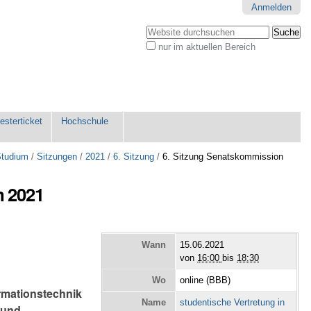
Anmelden
Website durchsuchen
nur im aktuellen Bereich
Erweiterte
Suche…
sterticket
Hochschule
Studium
/
Sitzungen
/
2021
/
6. Sitzung
/
6. Sitzung Senatskommission
m 2021
Wann
15.06.2021
von
16:00
bis
18:30
Wo
online (BBB)
rmationstechnik
Name
studentische Vertretung in
 und