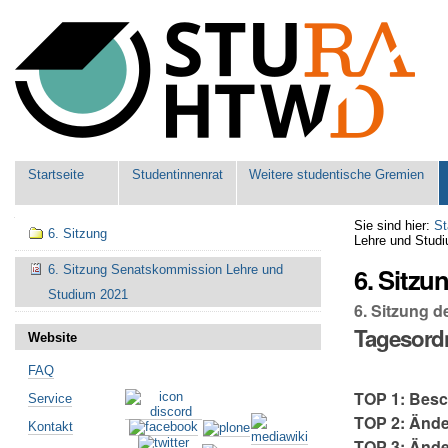
Benutzerspezifische
Werkzeuge
Sektionen
Startseite
Studentinnenrat
Weitere studentische Gremien
Navigation
Sie sind hier:
St
6. Sitzung
Lehre und Stud
6. Sitz
6. Sitzung Senatskommission Lehre und
Studium 2021
6. Sitzung 
Tagesor
Website
FAQ
TOP 1: Besc
Service
TOP 2: Ände
Kontakt
TOP 3: Änd