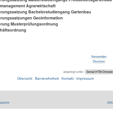
management Agrarwirtschaft
erungssatzung Bachelorstudiengang Gartenbau
erungssatzungen Geoinformation
erung Musterprüfungsordnung
chäftsordnung
Versenden
Drucken
abgelegt unter:
Senat HTW Dresde
Übersicht
Barrierefreiheit
Kontakt
Impressum
Apache
GN