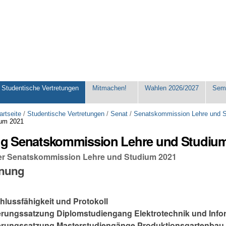
Studentische Vertretungen
Mitmachen!
Wahlen 2026/2027
Seme
artseite
/
Studentische Vertretungen
/
Senat
/
Senatskommission Lehre und 
ium 2021
ung Senatskommission Lehre und Studiu
der Senatskommission Lehre und Studium 2021
dnung
hlussfähigkeit und Protokoll
rungssatzung Diplomstudiengang Elektrotechnik und Info
erungssatzung Masterstudiengänge Produktionsgartenbau