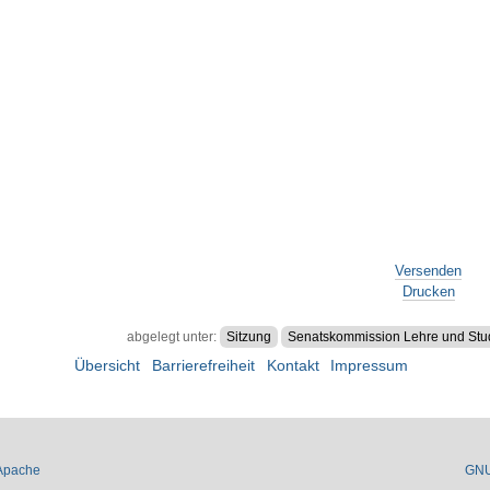
Versenden
Drucken
abgelegt unter:
Sitzung
Senatskommission Lehre und St
Übersicht
Barrierefreiheit
Kontakt
Impressum
Apache
GN