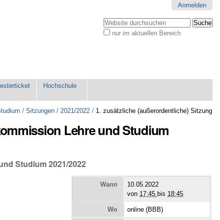
Anmelden
Website durchsuchen
nur im aktuellen Bereich
Erweiterte
Suche…
sterticket
Hochschule
Studium
/
Sitzungen
/
2021/2022
/
1. zusätzliche (außerordentliche) Sitzung
tskommission Lehre und Studium
e und Studium 2021/2022
Wann
10.05.2022
von
17:45
bis
18:45
Wo
online (BBB)