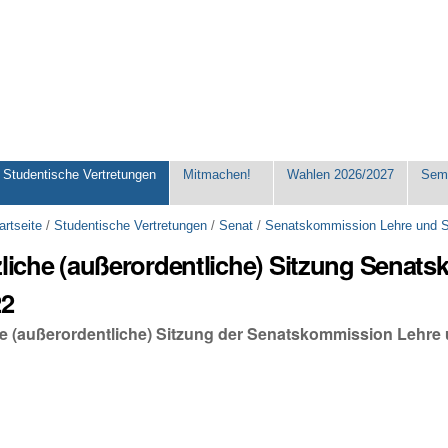
Studentische Vertretungen
Mitmachen!
Wahlen 2026/2027
Seme
artseite
/
Studentische Vertretungen
/
Senat
/
Senatskommission Lehre und 
zliche (außerordentliche) Sitzung Sena
22
che (außerordentliche) Sitzung der Senatskommission Lehr