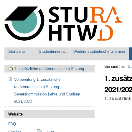
Benutzerspezifische
Werkzeuge
Sektionen
Startseite
Studentinnenrat
Weitere studentische Gremien
Navigation
Sie sind hier:
St
1. zusätzliche (außerordentliche) Sitzung
1. zusät
Vorbereitung 1. zusätzliche
2021/20
(außerordentliche) Sitzung
Senatskommission Lehre und Studium
1. zusätzli
2021/2022
Website
FAQ