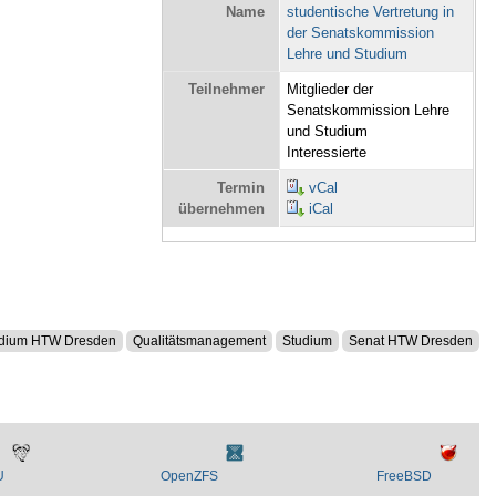
Name
studentische Vertretung in
der Senatskommission
Lehre und Studium
Teilnehmer
Mitglieder der
Senatskommission Lehre
und Studium
Interessierte
Termin
vCal
übernehmen
iCal
udium HTW Dresden
Qualitätsmanagement
Studium
Senat HTW Dresden
U
OpenZFS
FreeBSD