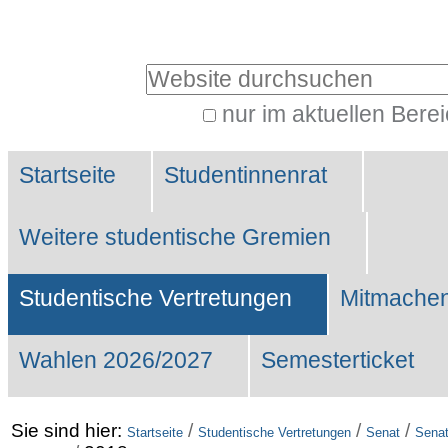
Benutzerspezifische
Werkzeuge
Website durchsuchen
nur im aktuellen Bere
Erweiterte
Sektionen
Suche…
Startseite
Studentinnenrat
Weitere studentische Gremien
Studentische Vertretungen
Mitmachen
Wahlen 2026/2027
Semesterticket
Sie sind hier:
/
/
/
Startseite
Studentische Vertretungen
Senat
Senat