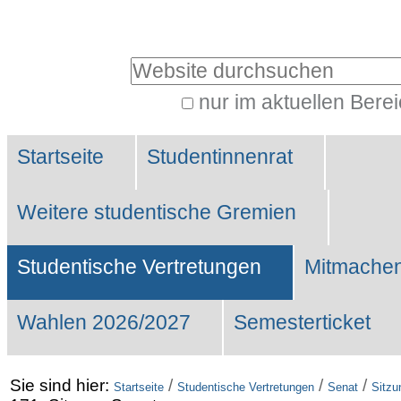
Benutzerspezifische
Werkzeuge
Website durchsuchen
nur im aktuellen Bere
Erweiterte
Sektionen
Suche…
Startseite
Studentinnenrat
Weitere studentische Gremien
Studentische Vertretungen
Mitmachen
Wahlen 2026/2027
Semesterticket
Sie sind hier:
/
/
/
Startseite
Studentische Vertretungen
Senat
Sitzu