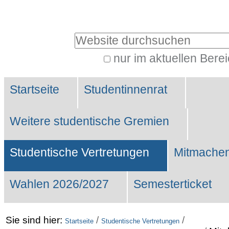
Benutzerspezifische
Werkzeuge
Website durchsuchen
nur im aktuellen Bere
Erweiterte
Sektionen
Suche…
Startseite
Studentinnenrat
Weitere studentische Gremien
Studentische Vertretungen
Mitmachen
Wahlen 2026/2027
Semesterticket
Sie sind hier:
/
/
Startseite
Studentische Vertretungen