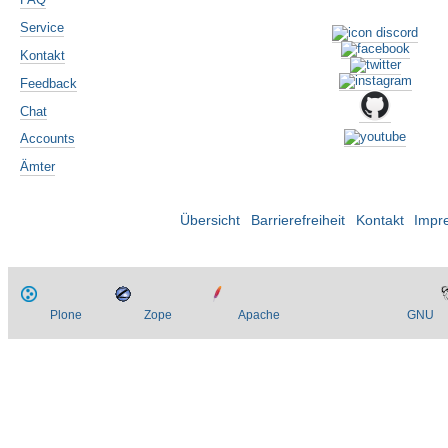
Service
Kontakt
Feedback
Chat
Accounts
Ämter
Übersicht
Barrierefreiheit
Kontakt
Impr
Plone
Zope
Apache
GNU