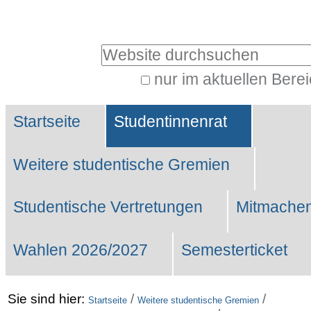
Benutzerspezifische
Werkzeuge
Website durchsuchen
nur im aktuellen Bere
Erweiterte
Sektionen
Suche…
Startseite
Studentinnenrat
Weitere studentische Gremien
Studentische Vertretungen
Mitmachen
Wahlen 2026/2027
Semesterticket
Sie sind hier:
/
/
Startseite
Weitere studentische Gremien