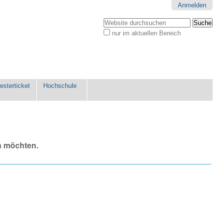
Anmelden
Website durchsuchen
nur im aktuellen Bereich
Erweiterte
Suche…
sterticket
Hochschule
n möchten.