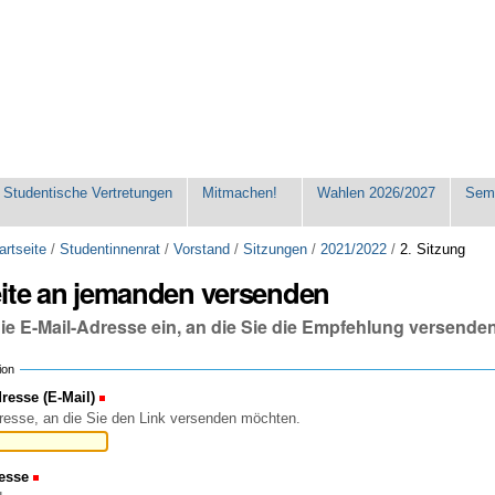
Studentische Vertretungen
Mitmachen!
Wahlen 2026/2027
Seme
artseite
/
Studentinnenrat
/
Vorstand
/
Sitzungen
/
2021/2022
/
2. Sitzung
eite an jemanden versenden
die E-Mail-Adresse ein, an die Sie die Empfehlung versende
ion
esse (E-Mail)
(Erforderlich)
resse, an die Sie den Link versenden möchten.
esse
(Erforderlich)