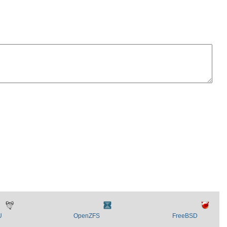
U
OpenZFS
FreeBSD