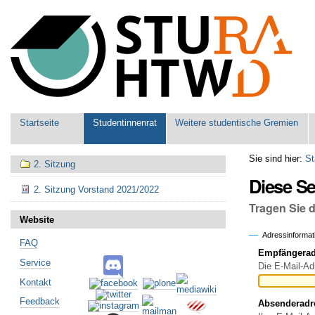
Benutzerspezifische
Werkzeuge
Sektionen
Startseite
Studentinnenrat
Weitere studentische Gremien
Navigation
Sie sind hier:
St
2. Sitzung
Diese S
2. Sitzung Vorstand 2021/2022
Tragen Sie 
Website
Adressinformat
FAQ
Empfängeradr
Service
Die E-Mail-Ad
Kontakt
Feedback
Absenderadr