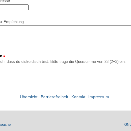
dresse
ur Empfehlung
on
(Erforderlich)
ach, dass du diskordisch bist. Bitte trage die Quersumme von 23 (2+3) ein.
Übersicht
Barrierefreiheit
Kontakt
Impressum
Apache
GN