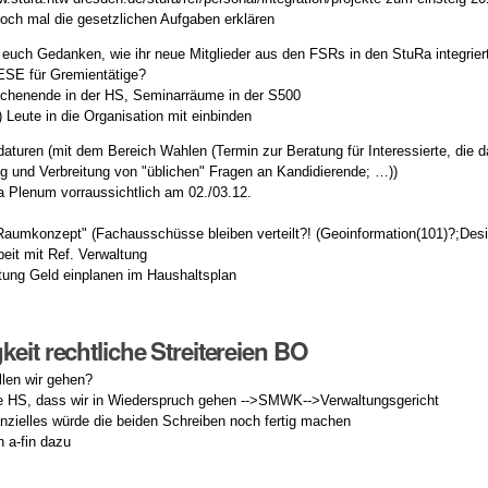
noch mal die gesetzlichen Aufgaben erklären
 euch Gedanken, wie ihr neue Mitglieder aus den FSRs in den StuRa integrier
ESE für Gremientätige?
ochenende in der HS, Seminarräume in der S500
) Leute in die Organisation mit einbinden
idaturen (mit dem Bereich Wahlen (Termin zur Beratung für Interessierte, die 
ng und Verbreitung von "üblichen" Fragen an Kandidierende; …))
 Plenum vorraussichtlich am 02./03.12.
aumkonzept" (Fachausschüsse bleiben verteilt?! (Geoinformation(101)?;Desi
it mit Ref. Verwaltung
attung Geld einplanen im Haushaltsplan
keit rechtliche Streitereien BO
llen wir gehen?
e HS, dass wir in Wiederspruch gehen -->SMWK-->Verwaltungsgericht
zielles würde die beiden Schreiben noch fertig machen
 a-fin dazu