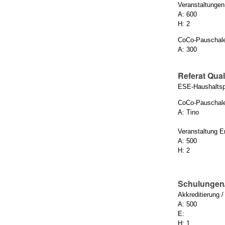
Veranstaltungen
A: 600
H: 2
CoCo-Pauschal
A: 300
Referat Qua
ESE-Haushaltsp
CoCo-Pauschal
A: Tino
Veranstaltung Er
A: 500
H: 2
Schulungen
Akkreditierung 
A: 500
E:
H: 1