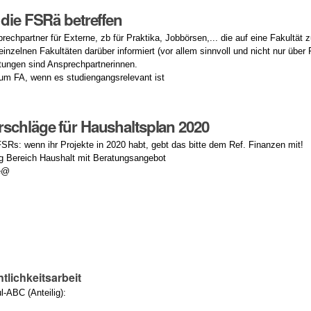
 die FSRä betreffen
prechpartner für Externe, zb für Praktika, Jobbörsen,... die auf eine Fakultät 
einzelnen Fakultäten darüber informiert (vor allem sinnvoll und nicht nur üb
itungen sind Ansprechpartnerinnen.
m FA, wenn es studiengangsrelevant ist
schläge für Haushaltsplan 2020
FSRs: wenn ihr Projekte in 2020 habt, gebt das bitte dem Ref. Finanzen mit!
ung Bereich Haushalt mit Beratungsangebot
le@
ntlichkeitsarbeit
-ABC (Anteilig):