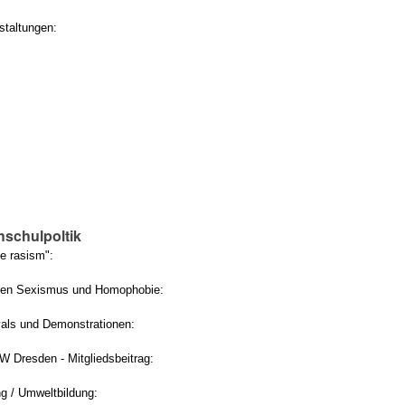
staltungen:
hschulpoltik
le rasism":
gen Sexismus und Homophobie:
vals und Demonstrationen:
W Dresden - Mitgliedsbeitrag:
ng / Umweltbildung: