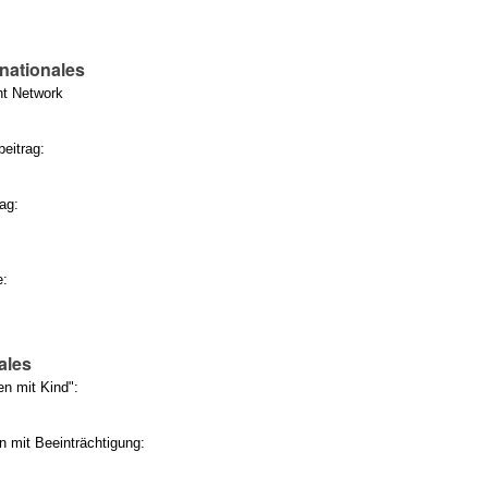
rnationales
t Network
eitrag:
Tag:
e:
ales
en mit Kind":
n mit Beeinträchtigung: