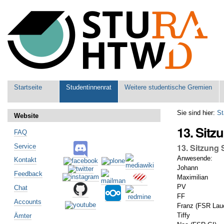
Benutzerspezifische
Werkzeuge
Sektionen
Startseite
Studentinnenrat
Weitere studentische Gremien
Sie sind hier:
St
Website
13. Sit
FAQ
13. Sitzung
Service
Anwesende:
Kontakt
Johann
Feedback
Maximilian
PV
Chat
FF
Accounts
Franz (FSR Lau
Tiffy
Ämter