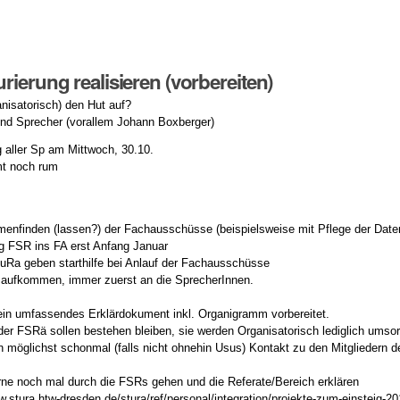
rierung realisieren (vorbereiten)
anisatorisch) den Hut auf?
nd Sprecher (vorallem Johann Boxberger)
 aller Sp am Mittwoch, 30.10.
t noch rum
enfinden (lassen?) der Fachausschüsse (beispielsweise mit Pflege der Date
g FSR ins FA erst Anfang Januar
uRa geben starthilfe bei Anlauf der Fachausschüsse
e aufkommen, immer zuerst an die SprecherInnen.
 ein umfassendes Erklärdokument inkl. Organigramm vorbereitet.
er FSRä sollen bestehen bleiben, sie werden Organisatorisch lediglich umsort
n möglichst schonmal (falls nicht ohnehin Usus) Kontakt zu den Mitgliedern
rne noch mal durch die FSRs gehen und die Referate/Bereich erklären
.stura.htw-dresden.de/stura/ref/personal/integration/projekte-zum-einsteig-2