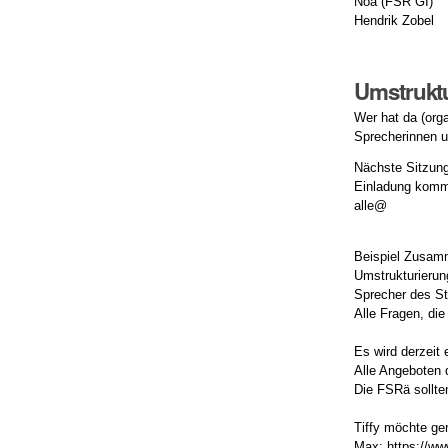
Noa (FSR GI)
Hendrik Zobel
Umstruktu
Wer hat da (org
Sprecherinnen u
Nächste Sitzung
Einladung komm
alle@
Beispiel Zusamm
Umstrukturierun
Sprecher des St
Alle Fragen, di
Es wird derzeit
Alle Angeboten d
Die FSRä sollte
Tiffy möchte ge
Max: https://www