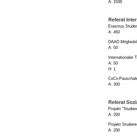
A: 1500
Referat Inte
Erasmus Studen
A: 450
DAAD Mitgliedsb
A: 50
Internationaler 
A: 50
H: 1
CoCo-Pauschal
A: 300
Referat Sozi
Projekt "Studier
A: 200
Projekt Studiere
A: 200