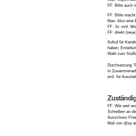
FF: Bitte auch 
FF: BItte macht
Max: Also eine 
FF: Jo. evtl. W
FF: direkt (neue
Aufruf für Kand
haben; Erstellu
Wahl zum StuRa
Durchsetzung "R
In Zusammenarbe
evtl. für Ausst
Zuständig
FF: Wie weit wo
Schreiben an di
Ausschuss Finan
Mail von @sp an