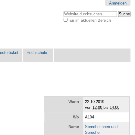
Anmelden
Website durchsuchen
nur im aktuellen Bereich
Erweiterte
Suche…
sterticket
Hochschule
Wann
22.10.2019
von
12:00
bis
14:00
Wo
A104
Name
Sprecherinnen und
Sprecher