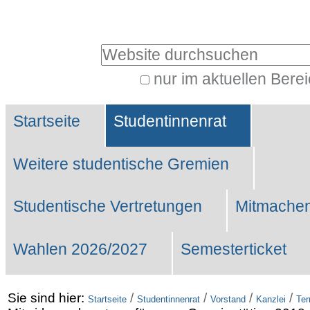
Benutzerspezifische
Werkzeuge
Website durchsuchen
nur im aktuellen Bere
Erweiterte
Sektionen
Suche…
Startseite
Studentinnenrat
Weitere studentische Gremien
Studentische Vertretungen
Mitmachen
Wahlen 2026/2027
Semesterticket
Sie sind hier:
/
/
/
/
Startseite
Studentinnenrat
Vorstand
Kanzlei
Ter