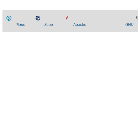
Plone
Zope
Apache
GNU