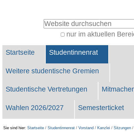
Benutzerspezifische
Werkzeuge
Website durchsuchen
nur im aktuellen Bere
Erweiterte
Sektionen
Suche…
Startseite
Studentinnenrat
Weitere studentische Gremien
Studentische Vertretungen
Mitmachen
Wahlen 2026/2027
Semesterticket
Sie sind hier:
Startseite
/
Studentinnenrat
/
Vorstand
/
Kanzlei
/
Sitzungen