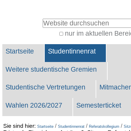
Benutzerspezifische
Werkzeuge
Website durchsuchen
nur im aktuellen Bere
Erweiterte
Sektionen
Suche…
Startseite
Studentinnenrat
Weitere studentische Gremien
Studentische Vertretungen
Mitmachen
Wahlen 2026/2027
Semesterticket
Sie sind hier:
/
/
/
Startseite
Studentinnenrat
Referatskollegium
Sit