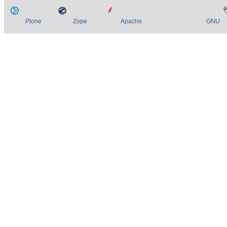
Plone
Zope
Apache
GNU