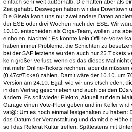
einfach sehr weit außerhalb. Die hätten aber als 
Zeit gehabt. Deswegen haben wir das Downtown un
Die Gisela kann uns nur zwei andere Daten anbiete
der ESE oder drei Wochen nach der ESE. Wir würde
10.10. entscheiden als Orga-Team, wollen uns ab
einholen. Nachteil: Es könnte kein Offline-Vorverkau
haben immer Probleme, die Schichten zu besetzen
bei der SAF letztens wurden auch nur 25 Tickets v
kein großer Verlust, wenn es das dieses Mal nicht
mit mehr Online-Tickets rechnen, aber da müssen
(0,47ct/Ticket) zahlen. Damit wäre der 10.10. um 70
Version am 24.10. Egal, wie wir uns etschieden, di
in den Vertrag geschrieben und auch bei den DJs w
ändern. Es soll wieder Elektro, Aktuell auf dem Ma
Garage einen Vote-Floor geben und im Keller wird 
vat@: Um es noch einmal festgehalten zu haben: 
das Datum der Veranstaltung und damit die Höhe 
soll das Referat Kultur treffen. Spätestens mit Un