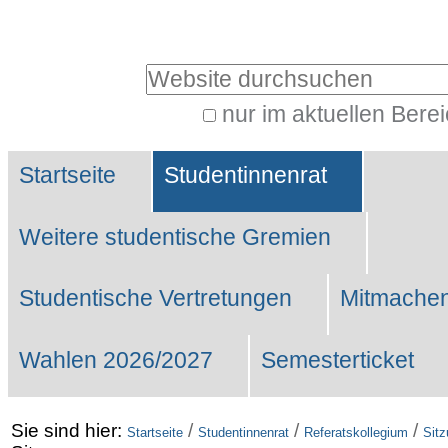
Benutzerspezifische
Werkzeuge
Website durchsuchen
nur im aktuellen Bere
Erweiterte
Sektionen
Suche…
Startseite
Studentinnenrat
Weitere studentische Gremien
Studentische Vertretungen
Mitmachen
Wahlen 2026/2027
Semesterticket
Sie sind hier:
/
/
/
Startseite
Studentinnenrat
Referatskollegium
Sit