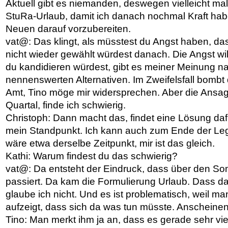
Aktuell gibt es niemanden, deswegen vielleicht mal
StuRa-Urlaub, damit ich danach nochmal Kraft ha
Neuen darauf vorzubereiten.
vat@: Das klingt, als müsstest du Angst haben, das
nicht wieder gewählt würdest danach. Die Angst wi
du kandidieren würdest, gibt es meiner Meinung n
nennenswerten Alternativen. Im Zweifelsfall bombt 
Amt, Tino möge mir widersprechen. Aber die Ansage
Quartal, finde ich schwierig.
Christoph: Dann macht das, findet eine Lösung dafür,
mein Standpunkt. Ich kann auch zum Ende der Legi
wäre etwa derselbe Zeitpunkt, mir ist das gleich.
Kathi: Warum findest du das schwierig?
vat@: Da entsteht der Eindruck, dass über den Som
passiert. Da kam die Formulierung Urlaub. Dass da n
glaube ich nicht. Und es ist problematisch, weil m
aufzeigt, dass sich da was tun müsste. Anscheinen
Tino: Man merkt ihm ja an, dass es gerade sehr vie