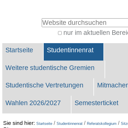
Benutzerspezifische
Werkzeuge
Website durchsuchen
nur im aktuellen Bere
Erweiterte
Sektionen
Suche…
Startseite
Studentinnenrat
Weitere studentische Gremien
Studentische Vertretungen
Mitmachen
Wahlen 2026/2027
Semesterticket
Sie sind hier:
/
/
/
Startseite
Studentinnenrat
Referatskollegium
Sit