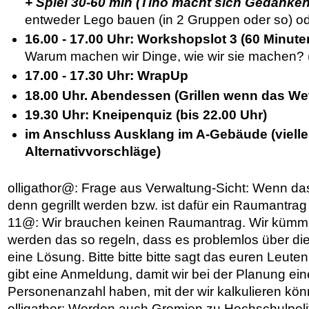
+ Spiel 30-60 min (Tino macht sich Gedanken
entweder Lego bauen (in 2 Gruppen oder so) o
16.00 - 17.00 Uhr: Workshopslot 3 (60 Minute
Warum machen wir Dinge, wie wir sie machen? (E
17.00 - 17.30 Uhr: WrapUp
18.00 Uhr. Abendessen (Grillen wenn das Wet
19.30 Uhr: Kneipenquiz (bis 22.00 Uhr)
im Anschluss Ausklang im A-Gebäude (vielle
Alternativvorschläge)
olligathor@: Frage aus Verwaltung-Sicht: Wenn das
denn gegrillt werden bzw. ist dafür ein Raumantrag
11@: Wir brauchen keinen Raumantrag. Wir kümm
werden das so regeln, dass es problemlos über die
eine Lösung. Bitte bitte bitte sagt das euren Leute
gibt eine Anmeldung, damit wir bei der Planung ei
Personenanzahl haben, mit der wir kalkulieren kön
olligathor: Werden auch Gremien zu Hochschulpoliti