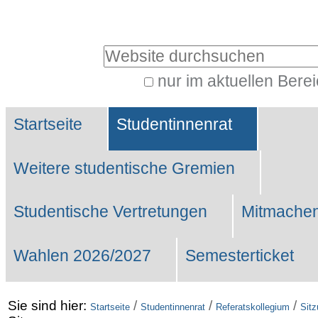
Benutzerspezifische
Werkzeuge
Website durchsuchen
nur im aktuellen Bere
Erweiterte
Sektionen
Suche…
Startseite
Studentinnenrat
Weitere studentische Gremien
Studentische Vertretungen
Mitmachen
Wahlen 2026/2027
Semesterticket
Sie sind hier:
/
/
/
Startseite
Studentinnenrat
Referatskollegium
Sit