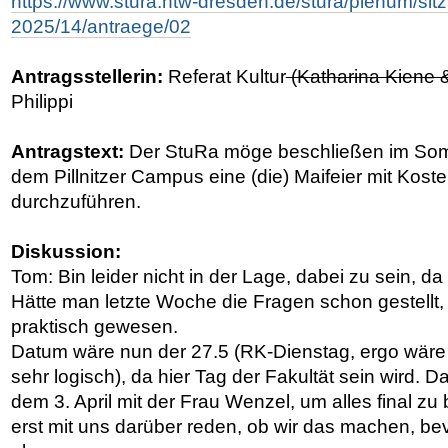
https://www.stura.htw-dresden.de/stura/plenum/si
2025/14/antraege/02
Antragsstellerin:
Referat Kultur
(Katharina Kiene 
Philippi
Antragstext:
Der StuRa möge beschließen im So
dem Pillnitzer Campus eine (die) Maifeier mit Kos
durchzuführen.
Diskussion:
Tom: Bin leider nicht in der Lage, dabei zu sein, da
Hätte man letzte Woche die Fragen schon gestellt, 
praktisch gewesen.
Datum wäre nun der 27.5 (RK-Dienstag, ergo wäre n
sehr logisch), da hier Tag der Fakultät sein wird. Da
dem 3. April mit der Frau Wenzel, um alles final zu
erst mit uns darüber reden, ob wir das machen, bevo