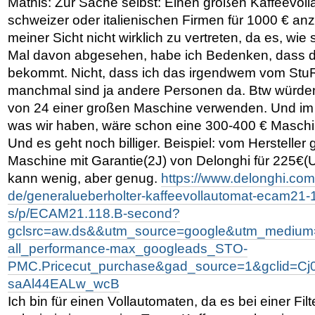
Mathis: Zur Sache selbst: Einen großen Kaffeevol
schweizer oder italienischen Firmen für 1000 € anz
meiner Sicht nicht wirklich zu vertreten, da es, wie
Mal davon abgesehen, habe ich Bedenken, dass d
bekommt. Nicht, dass ich das irgendwem vom Stu
manchmal sind ja andere Personen da. Btw würden
von 24 einer großen Maschine verwenden. Und im V
was wir haben, wäre schon eine 300-400 € Maschi
Und es geht noch billiger. Beispiel: vom Hersteller
Maschine mit Garantie(2J) von Delonghi für 225€(
kann wenig, aber genug.
https://www.delonghi.com
de/generalueberholter-kaffeevollautomat-ecam21-
s/p/ECAM21.118.B-second?
gclsrc=aw.ds&&utm_source=google&utm_mediu
all_performance-max_googleads_STO-
PMC.Pricecut_purchase&gad_source=1&gclid
saAl44EALw_wcB
Ich bin für einen Vollautomaten, da es bei einer Fi