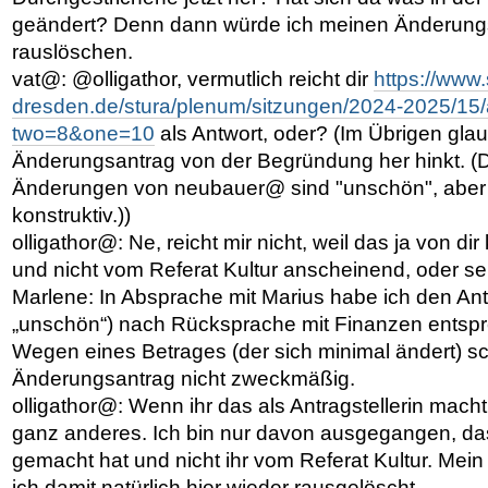
geändert? Denn dann würde ich meinen Änderungs
rauslöschen.
vat@: @olligathor, vermutlich reicht dir
https://www.
dresden.de/stura/plenum/sitzungen/2024-2025/15
two=8&one=10
als Antwort, oder? (Im Übrigen glau
Änderungsantrag von der Begründung her hinkt. (D
Änderungen von neubauer@ sind "unschön", aber
konstruktiv.))
olligathor@: Ne, reicht mir nicht, weil das ja von di
und nicht vom Referat Kultur anscheinend, oder se
Marlene: In Absprache mit Marius habe ich den An
„unschön“) nach Rücksprache mit Finanzen entsp
Wegen eines Betrages (der sich minimal ändert) sch
Änderungsantrag nicht zweckmäßig.
olligathor@: Wenn ihr das als Antragstellerin macht,
ganz anderes. Ich bin nur davon ausgegangen, d
gemacht hat und nicht ihr vom Referat Kultur. Me
ich damit natürlich hier wieder rausgelöscht.