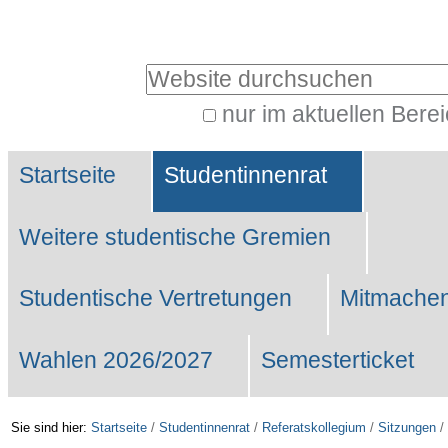
Benutzerspezifische
Werkzeuge
Website durchsuchen
nur im aktuellen Bere
Erweiterte
Sektionen
Suche…
Startseite
Studentinnenrat
Weitere studentische Gremien
Studentische Vertretungen
Mitmachen
Wahlen 2026/2027
Semesterticket
Sie sind hier:
Startseite
/
Studentinnenrat
/
Referatskollegium
/
Sitzungen
/