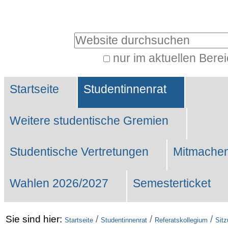
Benutzerspezifische
Werkzeuge
Website durchsuchen
nur im aktuellen Bere
Erweiterte
Sektionen
Suche…
Startseite
Studentinnenrat
Weitere studentische Gremien
Studentische Vertretungen
Mitmachen
Wahlen 2026/2027
Semesterticket
Sie sind hier:
/
/
/
Startseite
Studentinnenrat
Referatskollegium
Sit