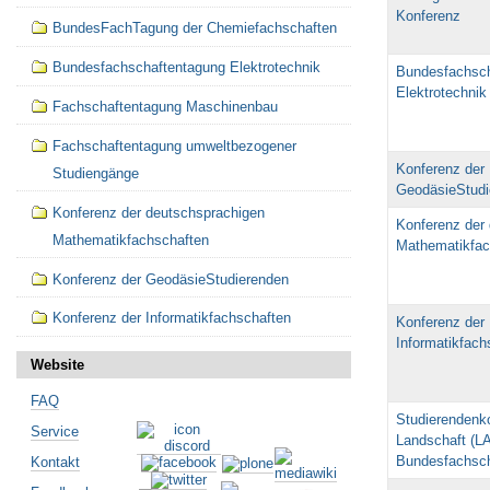
Konferenz
BundesFachTagung der Chemiefachschaften
Bundesfachschaftentagung Elektrotechnik
Bundesfachsch
Elektrotechnik
Fachschaftentagung Maschinenbau
Fachschaftentagung umweltbezogener
Konferenz der
Studiengänge
GeodäsieStudi
Konferenz der deutschsprachigen
Konferenz der
Mathematikfachschaften
Mathematikfac
Konferenz der GeodäsieStudierenden
Konferenz der Informatikfachschaften
Konferenz der
Informatikfach
Website
FAQ
Studierendenk
Service
Landschaft (L
Bundesfachsch
Kontakt