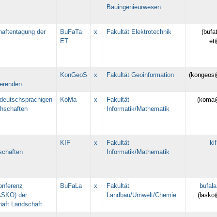
Bauingenieurwesen
aftentagung der
BuFaTa
x
Fakultät Elektrotechnik
(bufa
ET
et
KonGeoS
x
Fakultät Geoinformation
(kongeos
erenden
 deutschsprachigen
KoMa
x
Fakultät
(koma
hschaften
Informatik/Mathematik
KIF
x
Fakultät
ki
schaften
Informatik/Mathematik
onferenz
BuFaLa
x
Fakultät
bufal
ASKO) der
Landbau/Umwelt/Chemie
(lasko
aft Landschaft