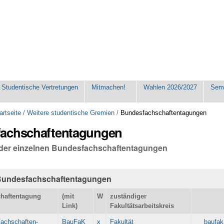
Studentische Vertretungen
Mitmachen!
Wahlen 2026/2027
Seme
artseite
/
Weitere studentische Gremien
/
Bundesfachschaftentagungen
achschaftentagungen
 der einzelnen Bundesfachschaftentagungen
Bundesfachschaftentagungen
haftentagung
(mit
W
zuständiger
Link)
Fakultätsarbeitskreis
Fachschaften-
BauFaK
x
Fakultät
baufa