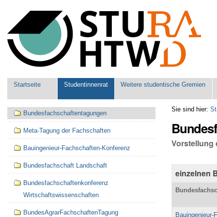
Benutzerspezifische
Werkzeuge
Sektionen
Startseite
Studentinnenrat
Weitere studentische Gremien
Navigation
Sie sind hier:
St
Bundesfachschaftentagungen
Bundesf
Meta-Tagung der Fachschaften
Vorstellung
Bauingenieur-Fachschaften-Konferenz
Bundesfachschaft Landschaft
einzelnen 
Bundesfachschaftenkonferenz
Bundesfachsc
Wirtschaftswissenschaften
BundesAgrarFachschaftenTagung
Bauingenieur-