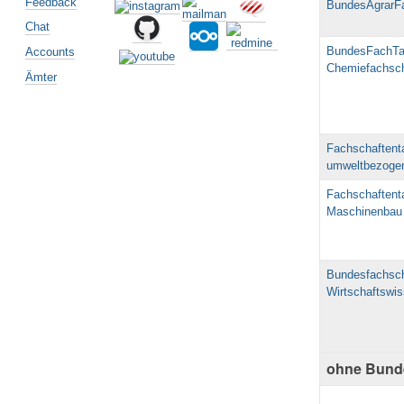
Feedback
BundesAgrarF
Chat
BundesFachTa
Accounts
Chemiefachsch
Ämter
Fachschaftent
umweltbezogen
Fachschaftent
Maschinenbau
Bundesfachsch
Wirtschaftswi
ohne Bund