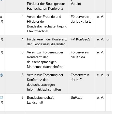
Förderer der Bauingenieur-
Verein)
Fachschaften-Konferenz
ta-
4
Verein der Freunde und
Förderverein
e. V.
@)
Förderer der
der BuFaTa ET
Bundesfachschaftentagung
Elektrotechnik
@)
4
Förderverein der Konferenz
FV KonGeoS
e. V.
x
der Geodäsiestudierenden
@)
5
Verein zur Förderung der
Förderverein
e. V.
Konferenz der
der KoMa
deutschssprachigen
Mathematikfachschaften
f@
5
Verein zur Förderung der
Förderverein
e. V.
x
Konferenz der
der KIF
deutschsprachigen
Informatikfachschaften
a@
3
Bundesfachschaft
BuFaLa
e. V.
@)
Landschaft