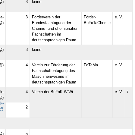
@)
3
keine
ta-
3
Förderverein der
Förder-
e. V.
@)
Bundesfachtagung der
BuFaTaChemie
Chemie- und chemienahen
Fachschaften im
deutschsprachigen Raum
@)
3
keine
@)
4
Verein zur Förderung der
FaTaMa
e. V.
Fachschaftentagung des
Maschinenwesens im
deutschsprachigen Raum
ak-
4
Verein der BuFaK WiWi
e. V.
/
@)
k-
2
i@
@)
5