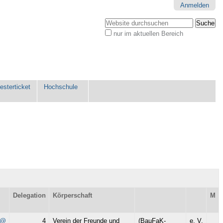
Anmelden
Website durchsuchen
nur im aktuellen Bereich
Erweiterte
Suche…
sterticket
Hochschule
Delegation
Körperschaft
M
k@
4
Verein der Freunde und
(BauFaK-
e. V.