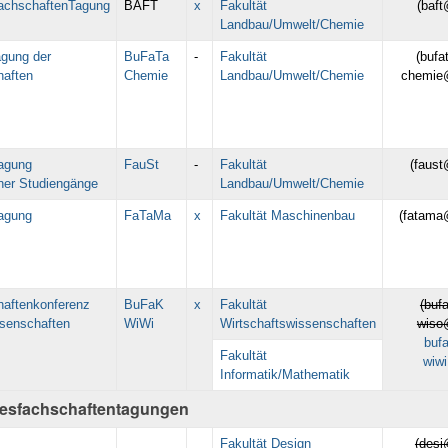
achschaftenTagung
BAFT
x
Fakultät
(baft
Landbau/Umwelt/Chemie
gung der
BuFaTa
-
Fakultät
(bufa
aften
Chemie
Landbau/Umwelt/Chemie
chemie
agung
FauSt
-
Fakultät
(faust
er Studiengänge
Landbau/Umwelt/Chemie
agung
FaTaMa
x
Fakultät Maschinenbau
(fatama
aftenkonferenz
BuFaK
x
Fakultät
(buf
ssenschaften
WiWi
Wirtschaftswissenschaften
wiso
bufa
Fakultät
wiw
Informatik/Mathematik
esfachschaftentagungen
Fakultät Design
(desi