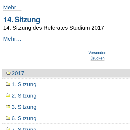
3.
Mehr…
JF
14. Sitzung
Lehre
und
14. Sitzung des Referates Studium 2017
Studium
2017
14.
Mehr…
-
Sitzung
Artikelaktionen
-
Versenden
Drucken
Navigation
2017
1. Sitzung
2. Sitzung
3. Sitzung
6. Sitzung
7. Sitzung