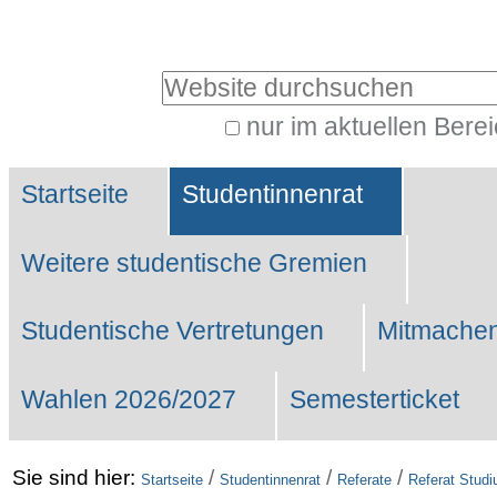
Benutzerspezifische
Werkzeuge
Website durchsuchen
nur im aktuellen Bere
Erweiterte
Sektionen
Suche…
Startseite
Studentinnenrat
Weitere studentische Gremien
Studentische Vertretungen
Mitmachen
Wahlen 2026/2027
Semesterticket
Sie sind hier:
/
/
/
Startseite
Studentinnenrat
Referate
Referat Stud