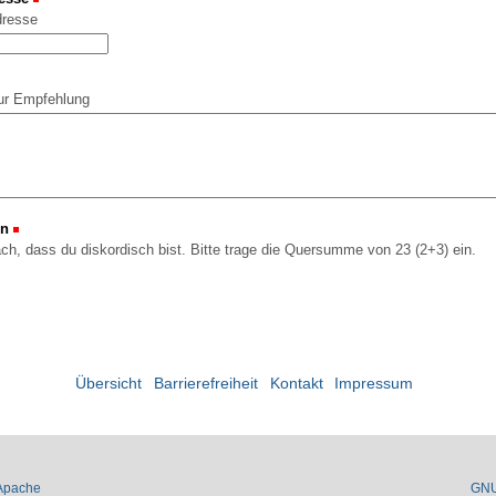
dresse
ur Empfehlung
on
(Erforderlich)
ach, dass du diskordisch bist. Bitte trage die Quersumme von 23 (2+3) ein.
Übersicht
Barrierefreiheit
Kontakt
Impressum
Apache
GN