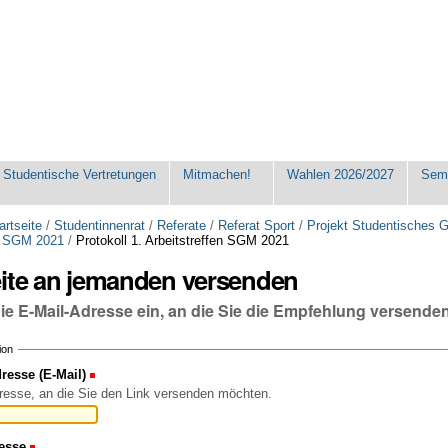
Studentische Vertretungen
Mitmachen!
Wahlen 2026/2027
Seme
artseite
/
Studentinnenrat
/
Referate
/
Referat Sport
/
Projekt Studentisches
en SGM 2021
/
Protokoll 1. Arbeitstreffen SGM 2021
eite an jemanden versenden
die E-Mail-Adresse ein, an die Sie die Empfehlung versende
ion
esse (E-Mail)
(Erforderlich)
resse, an die Sie den Link versenden möchten.
esse
(Erforderlich)