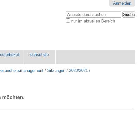
Anmelden
Website durchsuchen
nur im aktuellen Bereich
Erweiterte
Suche…
sterticket
Hochschule
 Gesundheitsmanagement
/
Sitzungen
/
2020/2021
/
n möchten.