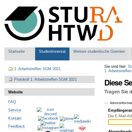
Benutzerspezifische
Werkzeuge
Sektionen
Startseite
Studentinnenrat
Weitere studentische Gremien
Navigation
Sie sind hier:
St
1. Arbeitstreffen SGM 2021
1. Arbeitstreff
Diese S
Protokoll 1. Arbeitstreffen SGM 2021
Tragen Sie 
Website
FAQ
Adressinformat
Service
Empfängeradr
Die E-Mail-Ad
Kontakt
Feedback
Absenderadr