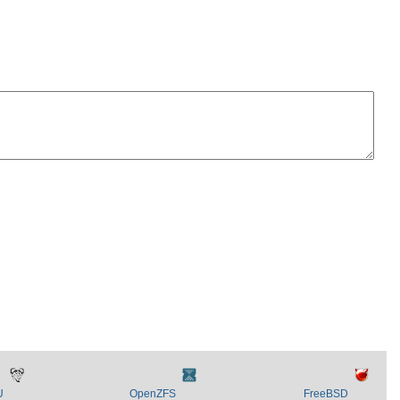
U
OpenZFS
FreeBSD