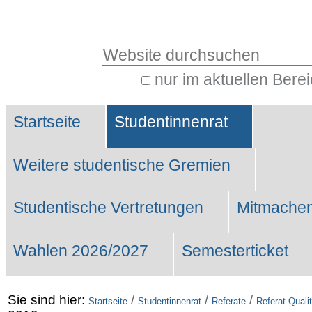
Benutzerspezifische
Werkzeuge
Website durchsuchen
nur im aktuellen Bere
Erweiterte
Sektionen
Suche…
Startseite
Studentinnenrat
Weitere studentische Gremien
Studentische Vertretungen
Mitmachen
Wahlen 2026/2027
Semesterticket
Sie sind hier:
/
/
/
Startseite
Studentinnenrat
Referate
Referat Qual