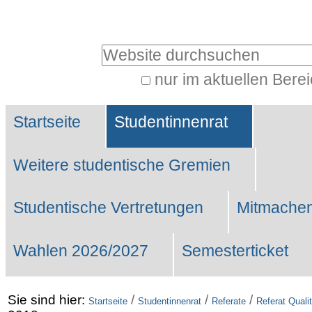
Benutzerspezifische
Werkzeuge
Website durchsuchen
nur im aktuellen Bere
Erweiterte
Sektionen
Suche…
Startseite
Studentinnenrat
Weitere studentische Gremien
Studentische Vertretungen
Mitmachen
Wahlen 2026/2027
Semesterticket
Sie sind hier:
/
/
/
Startseite
Studentinnenrat
Referate
Referat Qual