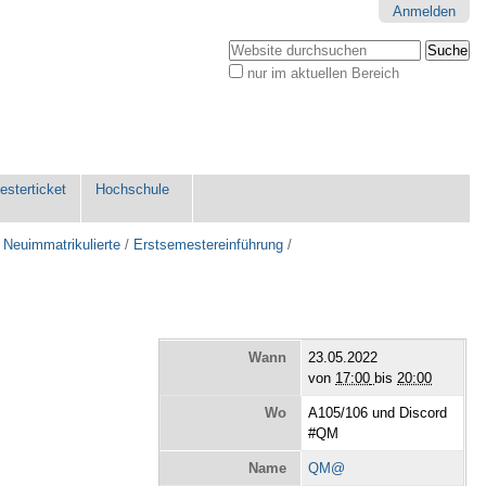
Anmelden
Website durchsuchen
nur im aktuellen Bereich
Erweiterte
Suche…
sterticket
Hochschule
 Neuimmatrikulierte
/
Erstsemestereinführung
/
Wann
23.05.2022
von
17:00
bis
20:00
Wo
A105/106 und Discord
#QM
Name
QM@