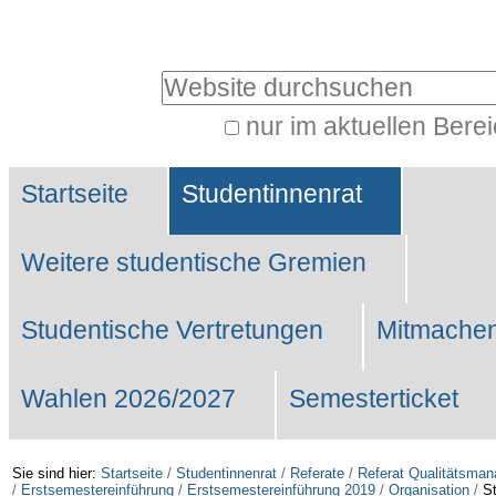
Benutzerspezifische
Werkzeuge
Website durchsuchen
nur im aktuellen Bere
Erweiterte
Sektionen
Suche…
Startseite
Studentinnenrat
Weitere studentische Gremien
Studentische Vertretungen
Mitmachen
Wahlen 2026/2027
Semesterticket
Sie sind hier:
Startseite
/
Studentinnenrat
/
Referate
/
Referat Qualitätsma
/
Erstsemestereinführung
/
Erstsemestereinführung 2019
/
Organisation
/
St