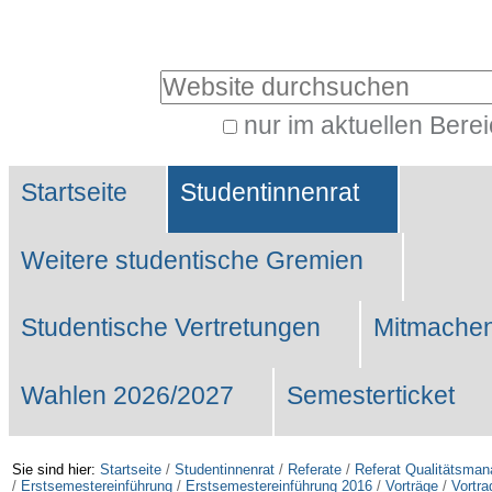
Benutzerspezifische
Werkzeuge
Website durchsuchen
nur im aktuellen Bere
Erweiterte
Sektionen
Suche…
Startseite
Studentinnenrat
Weitere studentische Gremien
Studentische Vertretungen
Mitmachen
Wahlen 2026/2027
Semesterticket
Sie sind hier:
Startseite
/
Studentinnenrat
/
Referate
/
Referat Qualitätsma
/
Erstsemestereinführung
/
Erstsemestereinführung 2016
/
Vorträge
/
Vortra