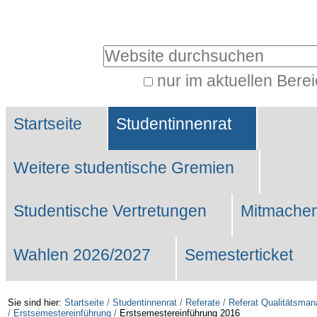
Benutzerspezifische
Werkzeuge
Website durchsuchen
nur im aktuellen Bere
Erweiterte
Sektionen
Suche…
Startseite
Studentinnenrat
Weitere studentische Gremien
Studentische Vertretungen
Mitmachen
Wahlen 2026/2027
Semesterticket
Sie sind hier:
Startseite
/
Studentinnenrat
/
Referate
/
Referat Qualitätsma
/
Erstsemestereinführung
/
Erstsemestereinführung 2016