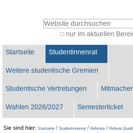
Benutzerspezifische
Werkzeuge
Website durchsuchen
nur im aktuellen Bere
Erweiterte
Sektionen
Suche…
Startseite
Studentinnenrat
Weitere studentische Gremien
Studentische Vertretungen
Mitmachen
Wahlen 2026/2027
Semesterticket
Sie sind hier:
/
/
/
Startseite
Studentinnenrat
Referate
Referat Qual