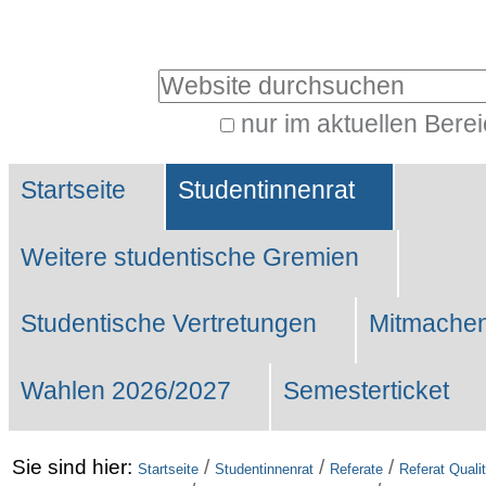
Benutzerspezifische
Werkzeuge
Website durchsuchen
nur im aktuellen Bere
Erweiterte
Sektionen
Suche…
Startseite
Studentinnenrat
Weitere studentische Gremien
Studentische Vertretungen
Mitmachen
Wahlen 2026/2027
Semesterticket
Sie sind hier:
/
/
/
Startseite
Studentinnenrat
Referate
Referat Qual