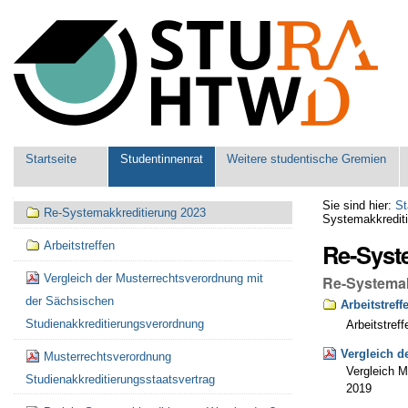
Benutzerspezifische
Werkzeuge
Sektionen
Startseite
Studentinnenrat
Weitere studentische Gremien
Navigation
Sie sind hier:
St
Re-Systemakkreditierung 2023
Systemakkredit
Re-Syst
Arbeitstreffen
Vergleich der Musterrechtsverordnung mit
Re-Systemak
der Sächsischen
Arbeitstreff
Studienakkreditierungsverordnung
Arbeitstref
Vergleich d
Musterrechtsverordnung
Vergleich 
Studienakkreditierungsstaatsvertrag
2019