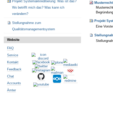
Projekt Systemakkreditierung: Was ist das?
Musterrecht
Musterrecht
Wo betrifft mich das? Was kann ich
Begründun
verändern?
Projekt Sys
Stellungnahme zum
Eine Vorste
Qualitätsmanagementsystem
Stellungna
Website
Stellungna
FAQ
Artikelaktionen
Service
Kontakt
Feedback
Chat
Accounts
Ämter