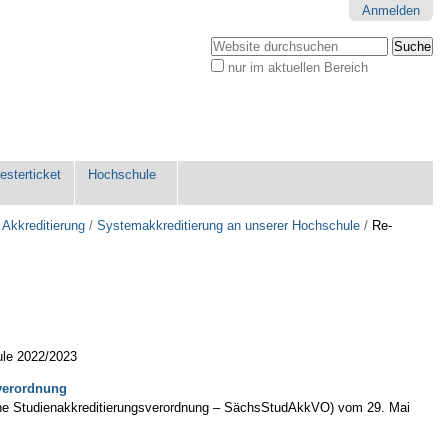
Anmelden
Website durchsuchen
nur im aktuellen Bereich
Erweiterte
Suche…
sterticket
Hochschule
 Akkreditierung
/
Systemakkreditierung an unserer Hochschule
/
Re-
ule 2022/2023
sverordnung
he Studienakkreditierungsverordnung – SächsStudAkkVO) vom 29. Mai