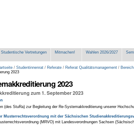
Studentische Vertretungen
Mitmachen!
Wahlen 2026/2027
Seme
artseite
/
Studentinnenrat
/
Referate
/
Referat Qualitätsmanagement
/
Bereich
ierung 2023
emakkreditierung 2023
kreditierung zum 1. September 2023
en
fen (des StuRa) zur Begleitung der Re-Systemakkreditierung unserer Hochsch
er Musterrechtsverordnung mit der Sächsischen Studienakkreditierung
Musterrechtsverordnung (MRVO) mit Landesverordnungen Sachsen (Sächsisc