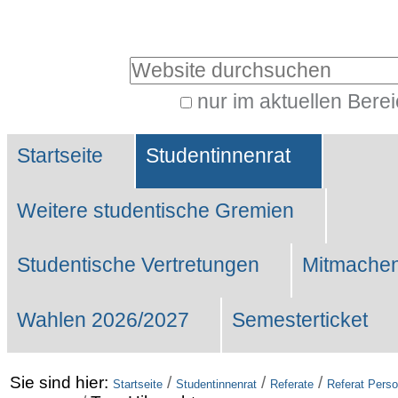
Benutzerspezifische
Werkzeuge
Website durchsuchen
nur im aktuellen Bere
Erweiterte
Sektionen
Suche…
Startseite
Studentinnenrat
Weitere studentische Gremien
Studentische Vertretungen
Mitmachen
Wahlen 2026/2027
Semesterticket
Sie sind hier:
/
/
/
Startseite
Studentinnenrat
Referate
Referat Perso