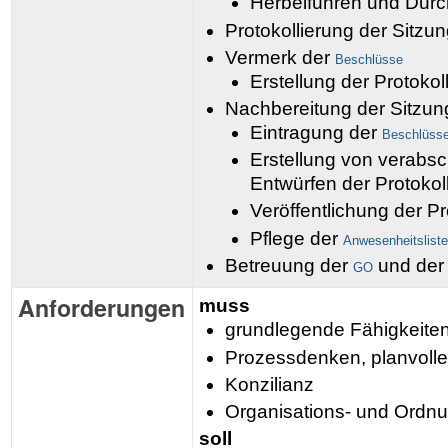
Herbeiführen und Dur
Protokollierung der Sitzu
Vermerk der
Beschlüsse
Erstellung der Protokol
Nachbereitung der Sitzun
Eintragung der
Beschlüss
Erstellung von verabs
Entwürfen der Protokol
Veröffentlichung der Pr
Pflege der
Anwesenheitslist
Betreuung der
und de
GO
Anforderungen
muss
grundlegende Fähigkeiten
Prozessdenken, planvoll
Konzilianz
Organisations- und Ordn
soll