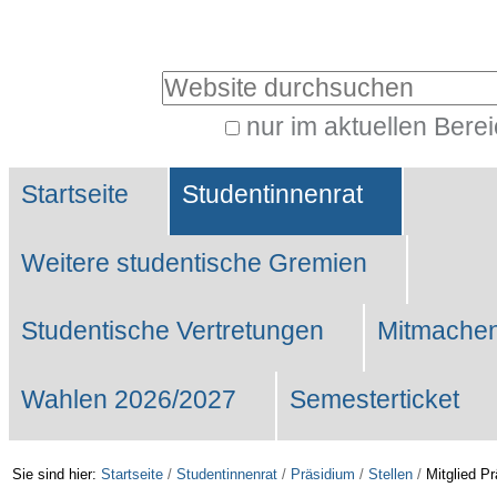
Benutzerspezifische
Werkzeuge
Website durchsuchen
nur im aktuellen Bere
Erweiterte
Sektionen
Suche…
Startseite
Studentinnenrat
Weitere studentische Gremien
Studentische Vertretungen
Mitmachen
Wahlen 2026/2027
Semesterticket
Sie sind hier:
Startseite
/
Studentinnenrat
/
Präsidium
/
Stellen
/
Mitglied P