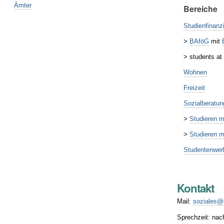
Ämter
Bereiche
Studienfinanz
>
BAföG
mit
> students at
Wohnen
Freizeit
Sozialberatu
>
Studieren m
>
Studieren m
Studentenwer
Kontakt
Mail:
soziales@
Sprechzeit: na