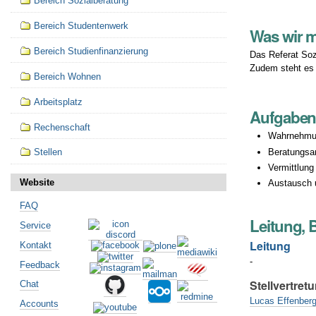
Bereich Sozialberatung
Bereich Studentenwerk
Was wir 
Bereich Studienfinanzierung
Das Referat Soz
Zudem steht es
Bereich Wohnen
Arbeitsplatz
Aufgabe
Rechenschaft
Wahrnehmung
Beratungsan
Stellen
Vermittlun
Website
Austausch 
FAQ
Leitung, 
Service
Leitung
Kontakt
-
Feedback
Stellvertretu
Chat
Lucas Effenberg
Accounts