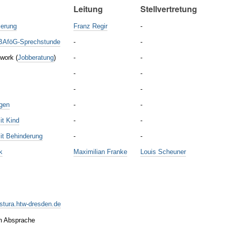
Leitung
Stellvertretung
ierung
Franz Regir
-
BAföG-Sprechstunde
-
-
 work (
Jobberatung
)
-
-
-
-
-
-
ngen
-
-
it Kind
-
-
it Behinderung
-
-
k
Maximilian Franke
Louis Scheuner
stura.htw-dresden.de
ch Absprache