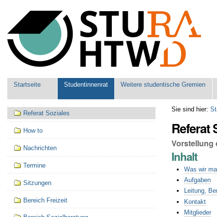
Benutzerspezifische
Werkzeuge
Sektionen
Startseite
Studentinnenrat
Weitere studentische Gremien
Navigation
Sie sind hier:
St
Referat Soziales
Referat 
How to
Vorstellung 
Nachrichten
Inhalt
Termine
Was wir m
Aufgaben
Sitzungen
Leitung, Be
Bereich Freizeit
Kontakt
Mitglieder