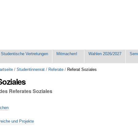
Studentische Vertretungen
Mitmachen!
Wahlen 2026/2027
Seme
artseite
/
Studentinnenrat
/
Referate
/
Referat Soziales
Soziales
des Referates Soziales
achen
reiche und Projekte