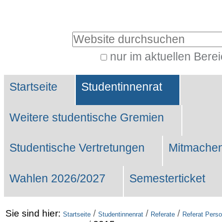
Benutzerspezifische
Werkzeuge
Website durchsuchen
nur im aktuellen Bere
Erweiterte
Sektionen
Suche…
Startseite
Studentinnenrat
Weitere studentische Gremien
Studentische Vertretungen
Mitmachen
Wahlen 2026/2027
Semesterticket
Sie sind hier:
/
/
/
Startseite
Studentinnenrat
Referate
Referat Perso