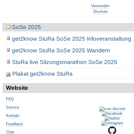
Artikelaktionen
StuRa
Versenden
-
Drucken
Navigation
SoSe 2025
get2know StuRa SoSe 2025 Infoveranstaltung
get2know StuRa SoSe 2025 Wandern
StuRa live Sitzungsmarathon SoSe 2025
Plakat get2know StuRa
Website
FAQ
Service
Kontakt
Feedback
Chat