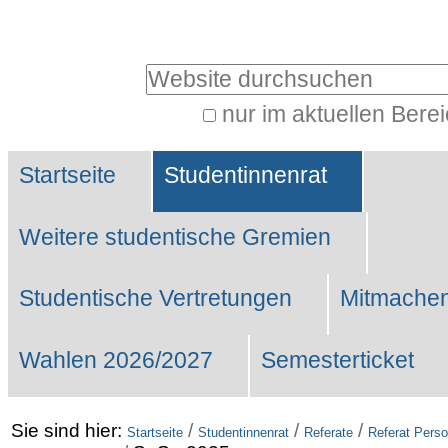
Benutzerspezifische
Werkzeuge
Website durchsuchen
nur im aktuellen Bere
Erweiterte
Sektionen
Suche…
Startseite
Studentinnenrat
Weitere studentische Gremien
Studentische Vertretungen
Mitmachen
Wahlen 2026/2027
Semesterticket
Sie sind hier:
/
/
/
Startseite
Studentinnenrat
Referate
Referat Perso