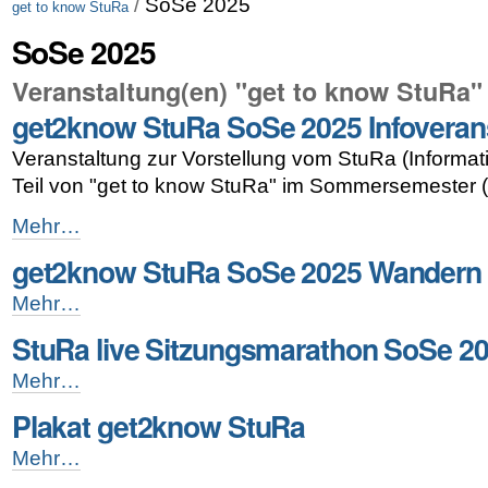
/
SoSe 2025
get to know StuRa
SoSe 2025
Veranstaltung(en) "get to know StuRa"
get2know StuRa SoSe 2025 Infoveran
Veranstaltung zur Vorstellung vom StuRa (Informat
Teil von "get to know StuRa" im Sommersemester
get2know
Mehr…
StuRa
get2know StuRa SoSe 2025 Wandern
SoSe
2025
get2know
Mehr…
Infoveranstaltung
StuRa
-
StuRa live Sitzungsmarathon SoSe 2
SoSe
2025
StuRa
Mehr…
Wandern
live
-
Plakat get2know StuRa
Sitzungsmarathon
SoSe
Plakat
Mehr…
2025
get2know
-