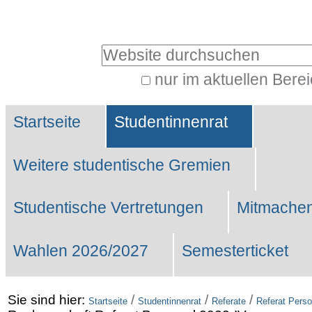
Benutzerspezifische
Werkzeuge
Website durchsuchen
nur im aktuellen Bere
Erweiterte
Sektionen
Suche…
Startseite
Studentinnenrat
Weitere studentische Gremien
Studentische Vertretungen
Mitmachen
Wahlen 2026/2027
Semesterticket
Sie sind hier:
/
/
/
Startseite
Studentinnenrat
Referate
Referat Perso