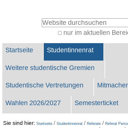
Benutzerspezifische
Werkzeuge
Website durchsuchen
nur im aktuellen Bere
Erweiterte
Sektionen
Suche…
Startseite
Studentinnenrat
Weitere studentische Gremien
Studentische Vertretungen
Mitmachen
Wahlen 2026/2027
Semesterticket
Sie sind hier:
/
/
/
Startseite
Studentinnenrat
Referate
Referat Perso