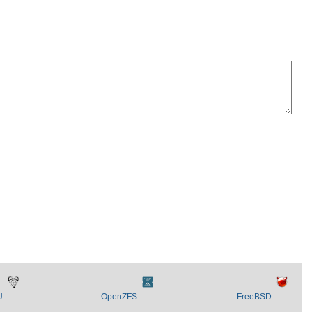
U
OpenZFS
FreeBSD