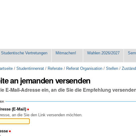
Studentische Vertretungen
Mitmachen!
Wahlen 2026/2027
Seme
artseite
/
Studentinnenrat
/
Referate
/
Referat Organisation
/
Stellen
/
Zuständ
eite an jemanden versenden
die E-Mail-Adresse ein, an die Sie die Empfehlung versende
ion
esse (E-Mail)
(Erforderlich)
resse, an die Sie den Link versenden möchten.
esse
(Erforderlich)