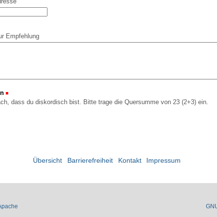
dresse
ur Empfehlung
on
(Erforderlich)
ach, dass du diskordisch bist. Bitte trage die Quersumme von 23 (2+3) ein.
Übersicht
Barrierefreiheit
Kontakt
Impressum
Apache
GN