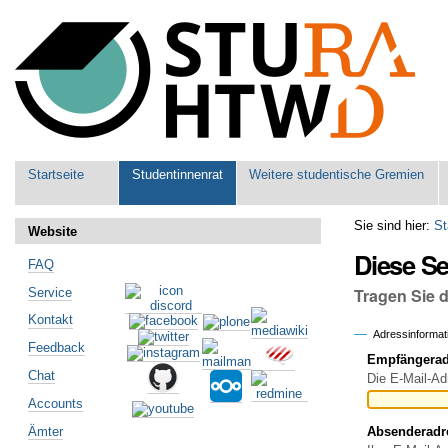
Benutzerspezifische
Werkzeuge
Sektionen
Startseite
Studentinnenrat
Weitere studentische Gremien
Sie sind hier:
St
Website
Diese S
FAQ
Tragen Sie 
Service
Kontakt
Adressinformat
Feedback
Empfängeradr
Chat
Die E-Mail-Ad
Accounts
Ämter
Absenderadr