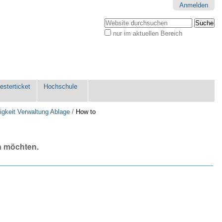
Anmelden
Website durchsuchen
nur im aktuellen Bereich
Erweiterte
Suche…
sterticket
Hochschule
igkeit Verwaltung Ablage
/
How to
n möchten.