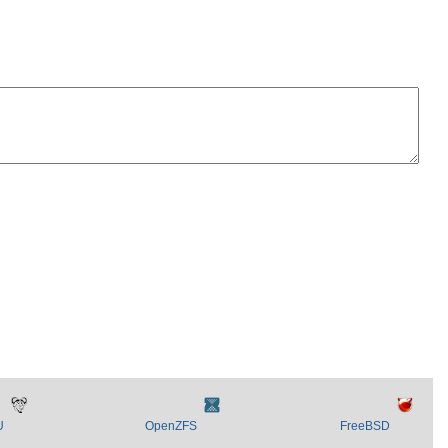
U
OpenZFS
FreeBSD