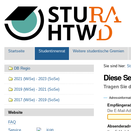
Benutzerspezifische
Werkzeuge
Sektionen
Startseite
Studentinnenrat
Weitere studentische Gremien
Navigation
Sie sind hier:
St
DB Regio
Diese S
2021 (WiSe) - 2023 (SoSe)
Tragen Sie 
2019 (WiSe) - 2021 (SoSe)
Adressinformat
2017 (WiSe) - 2019 (SoSe)
Empfängeradr
Die E-Mail-Ad
Website
FAQ
Absenderadr
Service