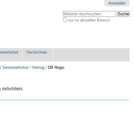
Anmelden
Website durchsuchen
nur im aktuellen Bereich
Erweiterte
Suche…
sterticket
Hochschule
it Semesterticket
/
Vertrag
/
DB Regio
n möchten.