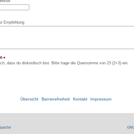
dresse
ur Empfehlung
on
(Erforderlich)
ach, dass du diskordisch bist. Bitte trage die Quersumme von 23 (2+3) ein.
Übersicht
Barrierefreiheit
Kontakt
Impressum
Apache
GN