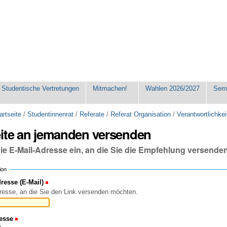
Studentische Vertretungen
Mitmachen!
Wahlen 2026/2027
Seme
artseite
/
Studentinnenrat
/
Referate
/
Referat Organisation
/
Verantwortlichke
eite an jemanden versenden
die E-Mail-Adresse ein, an die Sie die Empfehlung versende
ion
esse (E-Mail)
(Erforderlich)
resse, an die Sie den Link versenden möchten.
esse
(Erforderlich)