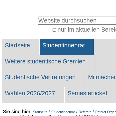
Benutzerspezifische
Werkzeuge
Website durchsuchen
nur im aktuellen Bere
Erweiterte
Sektionen
Suche…
Startseite
Studentinnenrat
Weitere studentische Gremien
Studentische Vertretungen
Mitmachen
Wahlen 2026/2027
Semesterticket
Sie sind hier:
/
/
/
Startseite
Studentinnenrat
Referate
Referat Organ