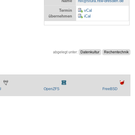
Name
nix@stura.htw-dresden.de
Termin
vCal
übernehmen
iCal
abgelegt unter:
Datenkultur
Rechentechnik
U
OpenZFS
FreeBSD