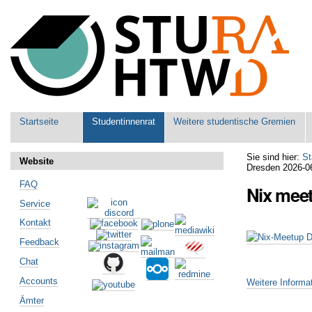
Benutzerspezifische
Werkzeuge
Sektionen
Startseite
Studentinnenrat
Weitere studentische Gremien
Sie sind hier:
St
Website
Dresden 2026-0
FAQ
Nix mee
Service
Kontakt
Feedback
Chat
Accounts
Weitere Informa
Ämter