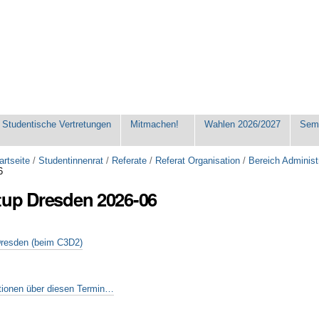
Studentische Vertretungen
Mitmachen!
Wahlen 2026/2027
Seme
artseite
/
Studentinnenrat
/
Referate
/
Referat Organisation
/
Bereich Administ
6
tup Dresden 2026-06
tionen über diesen Termin…