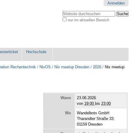
Anmelden
Website durchsuchen
nur im aktuellen Bereich
Erweiterte
Suche…
sterticket
Hochschule
ration Rechentechnik
/
NixOS
/
Nix meetup Dresden
/
2026
/
Nix meetup
Wann
23.06.2026
von
19:00
bis
23:00
Wo
Wandelbots GmbH
Tharandter Straße 33;
01159 Dresden