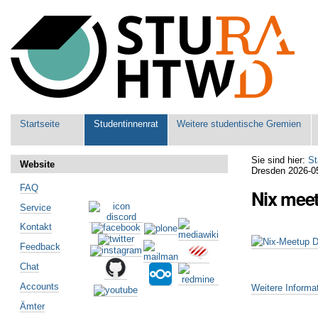
Benutzerspezifische
Werkzeuge
Sektionen
Startseite
Studentinnenrat
Weitere studentische Gremien
Sie sind hier:
St
Website
Dresden 2026-0
FAQ
Nix mee
Service
Kontakt
Feedback
Chat
Accounts
Weitere Informa
Ämter