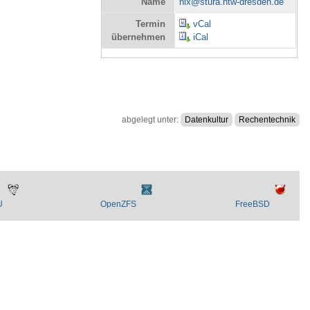
Name
nix@stura.htw-dresden.de
Termin
vCal
übernehmen
iCal
abgelegt unter:
Datenkultur
Rechentechnik
U
OpenZFS
FreeBSD