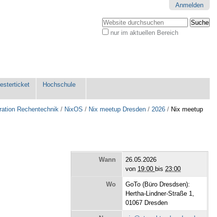
Anmelden
Website durchsuchen
nur im aktuellen Bereich
Erweiterte
Suche…
sterticket
Hochschule
ration Rechentechnik
/
NixOS
/
Nix meetup Dresden
/
2026
/
Nix meetup
Wann
26.05.2026
von
19:00
bis
23:00
Wo
GoTo (Büro Dresdsen):
Hertha-Lindner-Straße 1,
01067 Dresden