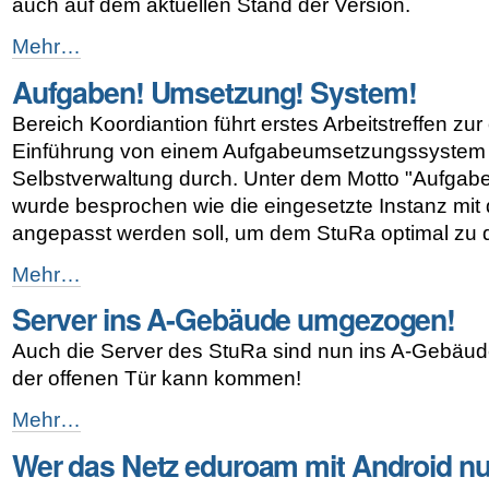
auch auf dem aktuellen Stand der Version.
Website
Mehr…
(intern)
Aufgaben! Umsetzung! System!
umgezogen!
-
Bereich Koordiantion führt erstes Arbeitstreffen zu
Einführung von einem Aufgabeumsetzungssystem f
Selbstverwaltung durch. Unter dem Motto "Aufgab
wurde besprochen wie die eingesetzte Instanz mit
angepasst werden soll, um dem StuRa optimal zu 
Aufgaben!
Mehr…
Umsetzung!
Server ins A-Gebäude umgezogen!
System!
-
Auch die Server des StuRa sind nun ins A-Gebäu
der offenen Tür kann kommen!
Server
Mehr…
ins
Wer das Netz eduroam mit Android nutz
A-
Gebäude