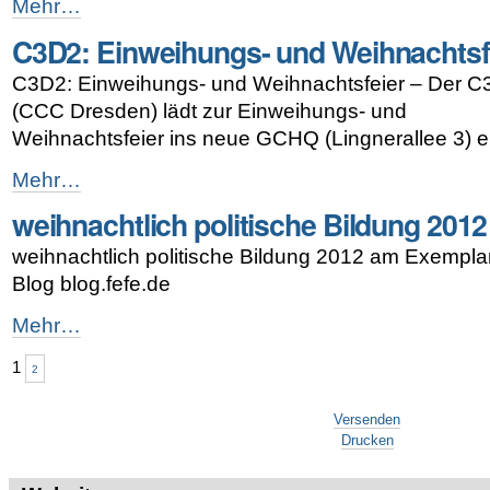
Der
Mehr…
StuRa
C3D2: Einweihungs- und Weihnachtsf
klickt
jetzt
C3D2: Einweihungs- und Weihnachtsfeier – Der 
FreeBSD
mit
(CCC Dresden) lädt zur Einweihungs- und
FreeNAS!
Weihnachtsfeier ins neue GCHQ (Lingnerallee 3) e
-
C3D2:
Mehr…
Einweihungs-
weihnachtlich politische Bildung 2012
und
Weihnachtsfeier
weihnachtlich politische Bildung 2012 am Exemplar
-
Blog blog.fefe.de
weihnachtlich
Mehr…
politische
Bildung
1
2
2012
Artikelaktionen
-
Versenden
Drucken