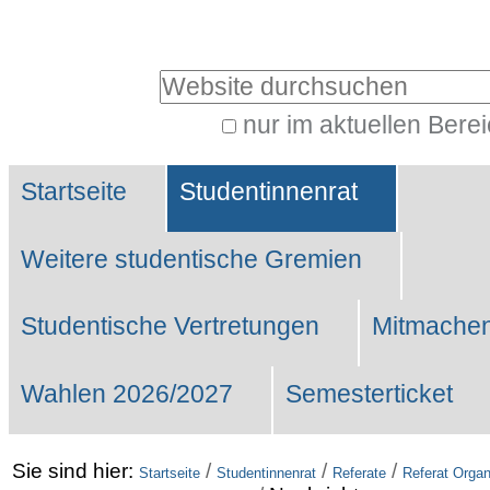
Benutzerspezifische
Werkzeuge
Website durchsuchen
nur im aktuellen Bere
Erweiterte
Sektionen
Suche…
Startseite
Studentinnenrat
Weitere studentische Gremien
Studentische Vertretungen
Mitmachen
Wahlen 2026/2027
Semesterticket
Sie sind hier:
/
/
/
Startseite
Studentinnenrat
Referate
Referat Organ