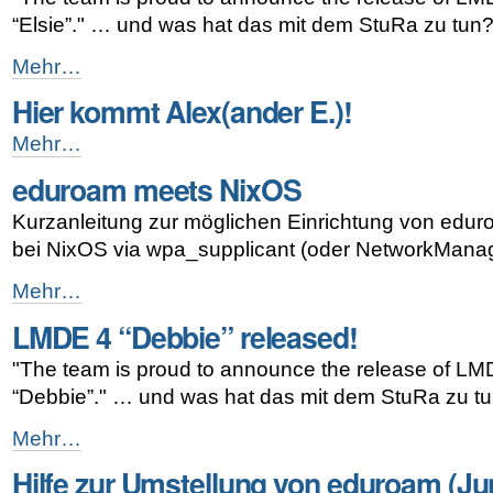
-
“Elsie”." … und was hat das mit dem StuRa zu tun
LMDE
Mehr…
5
Hier kommt Alex(ander E.)!
“Elsie”
released!
Hier
Mehr…
-
kommt
eduroam meets NixOS
Alex(ander
E.)!
Kurzanleitung zur möglichen Einrichtung von edu
-
bei NixOS via wpa_supplicant (oder NetworkMana
eduroam
Mehr…
meets
LMDE 4 “Debbie” released!
NixOS
-
"The team is proud to announce the release of LM
“Debbie”." … und was hat das mit dem StuRa zu t
LMDE
Mehr…
4
Hilfe zur Umstellung von eduroam (Jun
“Debbie”