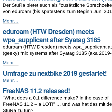
released!
Der StuRa bietet euch als "zusätzliche Sprechzeite
-
von eduroam (bis spätestens zum Beginn Juni 2019
Hilfe
Mehr…
zur
eduroam (HTW Dresden) meets
Umstellung
von
wpa_supplicant after Syatag 3185
eduroam
(Juni
eduroam (HTW Dresden) meets wpa_supplicant at a
2019)!
(geeky) *nix systems after Syatag 3185 (aka 2019
-
eduroam
Mehr…
(HTW
Umfrage zu nextbike 2019 gestartet!
Dresden)
meets
Umfrage
Mehr…
wpa_supplicant
zu
after
FreeNAS 11.2 released!
nextbike
Syatag
2019
3185
"What does a 0.1 difference make? In the case of
gestartet!
-
-
FreeNAS 11.2 – a LOT!" … und was hat das mit d
StuRa zu tun?