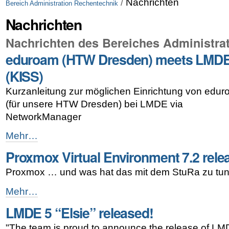
/
Nachrichten
Bereich Administration Rechentechnik
Nachrichten
Nachrichten des Bereiches Administra
eduroam (HTW Dresden) meets LMD
(KISS)
Kurzanleitung zur möglichen Einrichtung von edu
(für unsere HTW Dresden) bei LMDE via
NetworkManager
eduroam
Mehr…
(HTW
Proxmox Virtual Environment 7.2 rele
Dresden)
meets
Proxmox … und was hat das mit dem StuRa zu tu
LMDE
(KISS)
Proxmox
Mehr…
-
Virtual
LMDE 5 “Elsie” released!
Environment
7.2
"The team is proud to announce the release of LM
released!