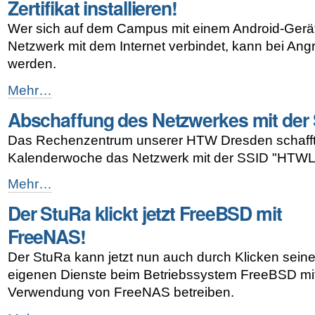
Zertifikat installieren!
umgezogen!
-
Wer sich auf dem Campus mit einem Android-Gerä
Netzwerk mit dem Internet verbindet, kann bei Angr
werden.
Wer
Mehr…
das
Abschaffung des Netzwerkes mit de
Netz
eduroam
Das Rechenzentrum unserer HTW Dresden schafft 
mit
Android
Kalenderwoche das Netzwerk mit der SSID "HTWL
nutzt,
sollte
Abschaffung
Mehr…
ein
des
Der StuRa klickt jetzt FreeBSD mit
Zertifikat
Netzwerkes
installieren!
mit
FreeNAS!
-
der
SSID
Der StuRa kann jetzt nun auch durch Klicken sein
HTWLAN
eigenen Dienste beim Betriebssystem FreeBSD mit
-
Verwendung von FreeNAS betreiben.