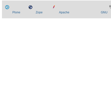
Plone
Zope
Apache
GNU