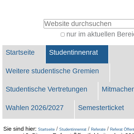
Benutzerspezifische
Werkzeuge
Website durchsuchen
nur im aktuellen Bere
Erweiterte
Sektionen
Suche…
Startseite
Studentinnenrat
Weitere studentische Gremien
Studentische Vertretungen
Mitmachen
Wahlen 2026/2027
Semesterticket
Sie sind hier:
/
/
/
Startseite
Studentinnenrat
Referate
Referat Öffent