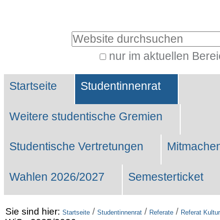
Benutzerspezifische
Werkzeuge
Website durchsuchen
nur im aktuellen Bere
Erweiterte
Sektionen
Suche…
Startseite
Studentinnenrat
Weitere studentische Gremien
Studentische Vertretungen
Mitmachen
Wahlen 2026/2027
Semesterticket
Sie sind hier:
/
/
/
Startseite
Studentinnenrat
Referate
Referat Kultur