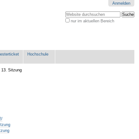
Anmelden
Website durchsuchen
nur im aktuellen Bereich
Erweiterte
Suche…
sterticket
Hochschule
/
13. Sitzung
2/
itzung
itzung