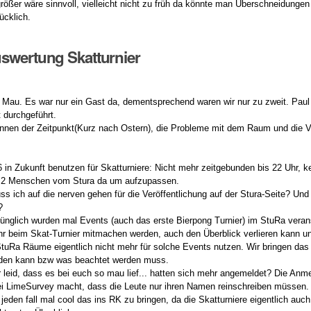
größer wäre sinnvoll, vielleicht nicht zu früh da könnte man Überschneidung
lücklich.
swertung Skatturnier
hr Mau. Es war nur ein Gast da, dementsprechend waren wir nur zu zweit. Paul
t durchgeführt.
nnen der Zeitpunkt(Kurz nach Ostern), die Probleme mit dem Raum und die V
6 in Zukunft benutzen für Skatturniere: Nicht mehr zeitgebunden bis 22 Uhr, k
d. 2 Menschen vom Stura da um aufzupassen.
s ich auf die nerven gehen für die Veröffentlichung auf der Stura-Seite? Un
?
rünglich wurden mal Events (auch das erste Bierpong Turnier) im StuRa vera
r beim Skat-Turnier mitmachen werden, auch den Überblick verlieren kann u
StuRa Räume eigentlich nicht mehr für solche Events nutzen. Wir bringen das 
den kann bzw was beachtet werden muss.
 leid, dass es bei euch so mau lief... hatten sich mehr angemeldet? Die Anmeld
i LimeSurvey macht, dass die Leute nur ihren Namen reinschreiben müssen.
 jeden fall mal cool das ins RK zu bringen, da die Skatturniere eigentlich auch