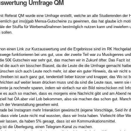
uswertung Umfrage QM
mit Referat QM wurde eine Umfrage erstellt, welche an alle Studierenden de
ziemlich gut imo)(gab Mensa-Gutscheine zu gewinnen, das hat glaube ich motivi
äle der StuRa für Werbemaßnahmen bestmöglich nutzen kann und inwiefern un
 sollen.
chon einen Link zur Kurzauswertung und die Ergebnisse sind im RK Hochgelade
wege funktionieren bei uns gut, usw. der zweite Teil war zu Musikgenres und
ie 50€ Gutschein war sehr gut, das machen wir in Zukunf öfter. Das Fazit ist 
ind die auch ein bisschen Biased, da die Leute die die Umfrage gemacht hatbe
ünschen sich auch Leute noch mehr, ist aber ein guter Hinweis, da wir nicht
hreiben ist auch ganz gut, tendentiell lieber kürzer und knapper, das Wo ist 
ichten auf weiter lesen drücken muss und da sind die Leute raus, wenn sie 
nnte ja nochmehr sparen, indem wir einfach nur ein Bild reinschicken mit Inf
e es auch so machen, dass es morgens eine Nachricht gibt und am Abend ne N
nziell hat ÖA aber viel Lob bekommen, also sie machen das schon gut. Manc
ach der Veranstaltung gesehen wird.
rade bei Instagram mehr Interaktion gewünscht (eigene Vorschläge, Seid ihr 
, dass viele Leute nicht mal wussten, dass wir Insta haben. Vielleicht öfter 
wir lassen, da haben 5% gesagt, dass ist ein Kommunikationsmittel.
g ist die Überlegung, einen Telegram-Kanal zu machen.