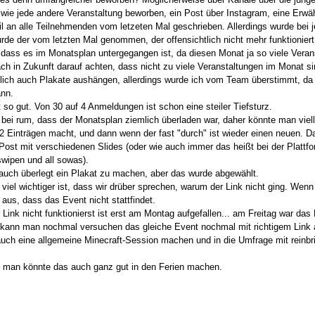
 wie jede andere Veranstaltung beworben, ein Post über Instagram, eine Erw
l an alle Teilnehmenden vom letzeten Mal geschrieben. Allerdings wurde bei 
urde der vom letzten Mal genommen, der offensichtlich nicht mehr funktioniert
 dass es im Monatsplan untergegangen ist, da diesen Monat ja so viele Veran
ach in Zukunft darauf achten, dass nicht zu viele Veranstaltungen im Monat si
tlich auch Plakate aushängen, allerdings wurde ich vom Team überstimmt, da i
ann.
t so gut. Von 30 auf 4 Anmeldungen ist schon eine steiler Tiefsturz.
bei rum, dass der Monatsplan ziemlich überladen war, daher könnte man viell
2 Einträgen macht, und dann wenn der fast "durch" ist wieder einen neuen. Das
Post mit verschiedenen Slides (oder wie auch immer das heißt bei der Plattfor
swipen und all sowas).
e auch überlegt ein Plakat zu machen, aber das wurde abgewählt.
e viel wichtiger ist, dass wir drüber sprechen, warum der Link nicht ging. W
aus, dass das Event nicht stattfindet.
Link nicht funktionierst ist erst am Montag aufgefallen... am Freitag war das
ht kann man nochmal versuchen das gleiche Event nochmal mit richtigem Link a
 auch eine allgemeine Minecraft-Session machen und in die Umfrage mit rein
e man könnte das auch ganz gut in den Ferien machen.