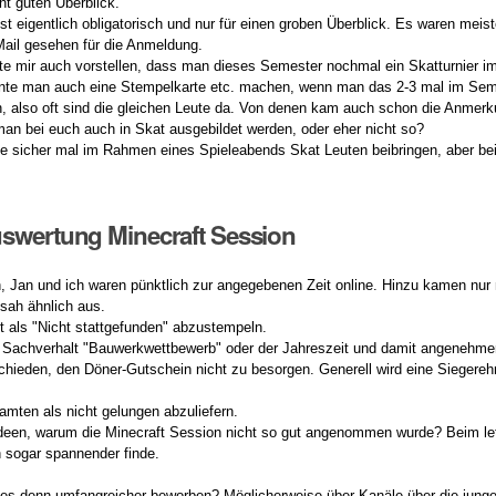
ht guten Überblick.
st eigentlich obligatorisch und nur für einen groben Überblick. Es waren meis
Mail gesehen für die Anmeldung.
nte mir auch vorstellen, dass man dieses Semester nochmal ein Skatturnier i
nte man auch eine Stempelkarte etc. machen, wenn man das 2-3 mal im Sem
n, also oft sind die gleichen Leute da. Von denen kam auch schon die Anmer
an bei euch auch in Skat ausgebildet werden, oder eher nicht so?
e sicher mal im Rahmen eines Spieleabends Skat Leuten beibringen, aber bei 
swertung Minecraft Session
, Jan und ich waren pünktlich zur angegebenen Zeit online. Hinzu kamen nu
 sah ähnlich aus.
t als "Nicht stattgefunden" abzustempeln.
 Sachverhalt "Bauwerkwettbewerb" oder der Jahreszeit und damit angeneh
chieden, den Döner-Gutschein nicht zu besorgen. Generell wird eine Siegereh
samten als nicht gelungen abzuliefern.
 Ideen, warum die Minecraft Session nicht so gut angenommen wurde? Beim let
h sogar spannender finde.
 es denn umfangreicher beworben? Möglicherweise über Kanäle über die junge