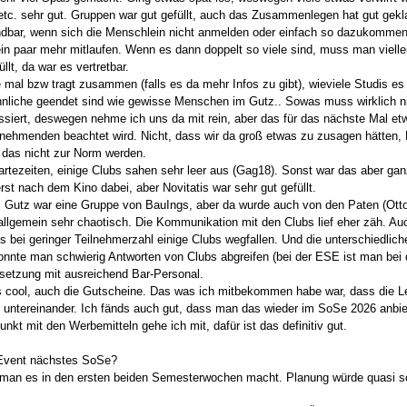
tc. sehr gut. Gruppen war gut gefüllt, auch das Zusammenlegen hat gut gekla
dbar, wenn sich die Menschlein nicht anmelden oder einfach so dazukommen.. 
ein paar mehr mitlaufen. Wenn es dann doppelt so viele sind, muss man vielle
üllt, da war es vertretbar.
 mal bzw tragt zusammen (falls es da mehr Infos zu gibt), wieviele Studis 
nliche geendet sind wie gewisse Menschen im Gutz.. Sowas muss wirklich nic
siert, deswegen nehme ich uns da mit rein, aber das für das nächste Mal et
lnehmenden beachtet wird. Nicht, dass wir da groß etwas zu zusagen hätten,
e das nicht zur Norm werden.
rtezeiten, einige Clubs sahen sehr leer aus (Gag18). Sonst war das aber gan
rst nach dem Kino dabei, aber Novitatis war sehr gut gefüllt.
 Gutz war eine Gruppe von BauIngs, aber da wurde auch von den Paten (Ott
 allgemein sehr chaotisch. Die Kommunikation mit den Clubs lief eher zäh. Auc
ss bei geringer Teilnehmerzahl einige Clubs wegfallen. Und die unterschiedlic
onnte man schwierig Antworten von Clubs abgreifen (bei der ESE ist man bei d
setzung mit ausreichend Bar-Personal.
s cool, auch die Gutscheine. Das was ich mitbekommen habe war, dass die 
n untereinander. Ich fänds auch gut, dass man das wieder im SoSe 2026 anbie
nkt mit den Werbemitteln gehe ich mit, dafür ist das definitiv gut.
 Event nächstes SoSe?
n man es in den ersten beiden Semesterwochen macht. Planung würde quasi 