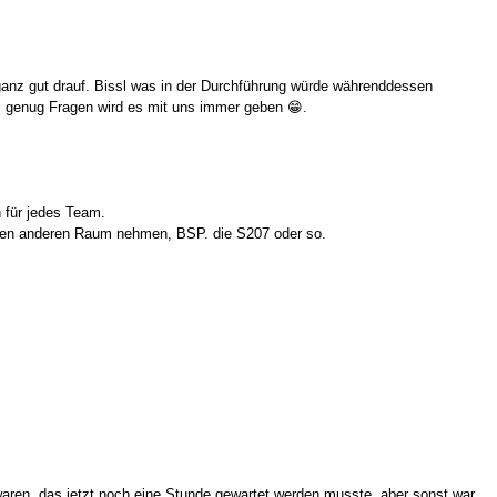
ganz gut drauf. Bissl was in der Durchführung würde währenddessen
n, genug Fragen wird es mit uns immer geben 😁.
n für jedes Team.
nen anderen Raum nehmen, BSP. die S207 oder so.
waren, das jetzt noch eine Stunde gewartet werden musste, aber sonst war