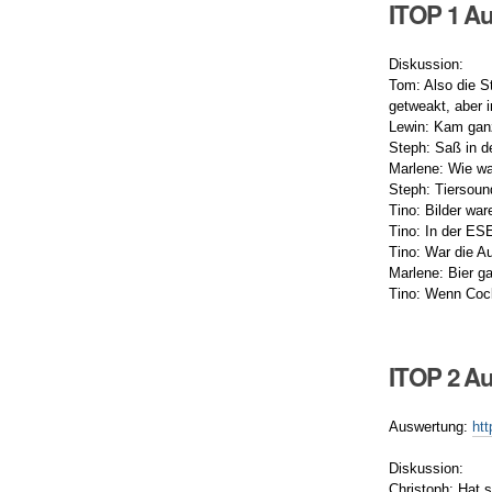
ITOP 1 A
Diskussion:
Tom: Also die S
getweakt, aber 
Lewin: Kam ganz
Steph: Saß in de
Marlene: Wie war
Steph: Tiersoun
Tino: Bilder war
Tino: In der E
Tino: War die A
Marlene: Bier g
Tino: Wenn Cock
ITOP 2 A
Auswertung:
ht
Diskussion:
Christoph: Hat 