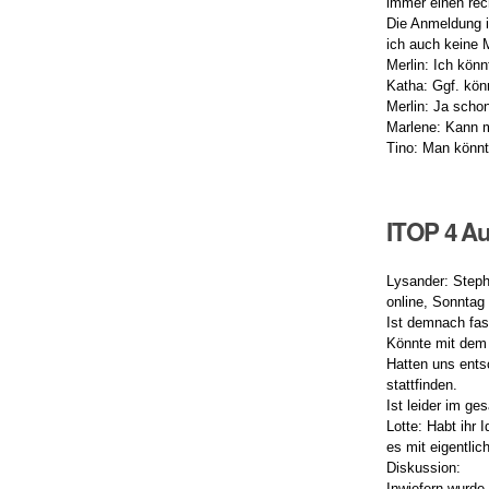
immer einen rec
Die Anmeldung i
ich auch keine 
Merlin: Ich kön
Katha: Ggf. kön
Merlin: Ja scho
Marlene: Kann m
Tino: Man könnt
ITOP 4 Au
Lysander: Steph
online, Sonntag
Ist demnach fas
Könnte mit dem
Hatten uns ents
stattfinden.
Ist leider im ge
Lotte: Habt ihr
es mit eigentlic
Diskussion:
Inwiefern wurde