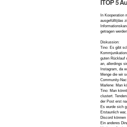
ITOP 5 A
In Kooperation 
ausgefüllt(das 
Informationskan
getragen werden
Diskussion:
Tino: Es gibt s
Kommjunikations
guten Rücklauf d
an, allerdings s
Instagram, da w
Menge die wir sc
Community-Nachr
Marlene: Man kö
Tino: Man könnt
clustert. Tende
der Post erst n
Es wurde sich g
Erstaunlich war
Discord können 
Ein anderes Din