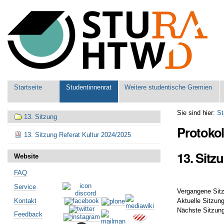
Benutzerspezifische
Werkzeuge
Sektionen
Startseite
Studentinnenrat
Weitere studentische Gremien
Navigation
Sie sind hier:
St
13. Sitzung
Protokol
13. Sitzung Referat Kultur 2024/2025
13. Sitz
Website
FAQ
Service
Vergangene Sit
Kontakt
Aktuelle Sitzu
Nächste Sitzun
Feedback