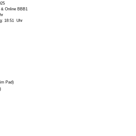
025
 & Online BBB1
Uhr
g: 18:51 Uhr
 im Pad)
)