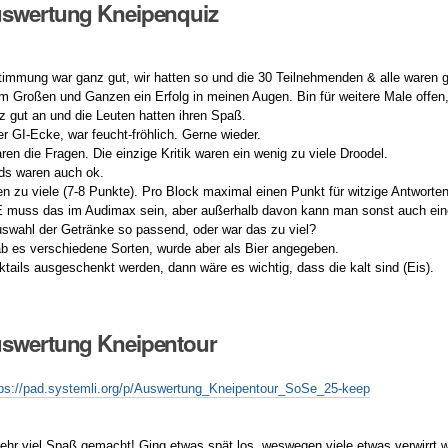
uswertung Kneipenquiz
timmung war ganz gut, wir hatten so und die 30 Teilnehmenden & alle waren 
im Großen und Ganzen ein Erfolg in meinen Augen. Bin für weitere Male offe
 gut an und die Leuten hatten ihren Spaß.
r GI-Ecke, war feucht-fröhlich. Gerne wieder.
en die Fragen. Die einzige Kritik waren ein wenig zu viele Droodel.
ds waren auch ok.
en zu viele (7-8 Punkte). Pro Block maximal einen Punkt für witzige Antworte
SE muss das im Audimax sein, aber außerhalb davon kann man sonst auch ei
uswahl der Getränke so passend, oder war das zu viel?
ab es verschiedene Sorten, wurde aber als Bier angegeben.
tails ausgeschenkt werden, dann wäre es wichtig, dass die kalt sind (Eis).
uswertung Kneipentour
tps://pad.systemli.org/p/Auswertung_Kneipentour_SoSe_25-keep
sehr viel Spaß gemacht! Ging etwas spät los, weswegen viele etwas verwirrt 