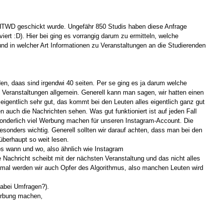
r HTWD geschickt wurde. Ungefähr 850 Studis haben diese Anfrage
ert :D). Hier bei ging es vorrangig darum zu ermitteln, welche
d in welcher Art Informationen zu Veranstaltungen an die Studierenden
n, daas sind irgendwi 40 seiten. Per se ging es ja darum welche
 Veranstaltungen allgemein. Generell kann man sagen, wir hatten einen
eigentlich sehr gut, das kommt bei den Leuten alles eigentlich ganz gut
n auch die Nachrichten sehen. Was gut funktioniert ist auf jeden Fall
 sonderlich viel Werbung machen für unseren Instagram-Account. Die
besonders wichtig. Generell sollten wir darauf achten, dass man bei den
überhaupt so weit lesen.
os wann und wo, also ähnlich wie Instagram
achricht scheibt mit der nächsten Veranstaltung und das nicht alles
hmal werden wir auch Opfer des Algorithmus, also manchen Leuten wird
dabei Umfragen?).
Werbung machen,