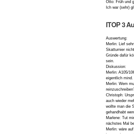
Otto: Früh und 
Ich war (sehr) g
ITOP 3 Au
Auswertung:
Merlin: Lief se
Skatturnier nich
Gründe dafür kö
sein.
Diskussion:
Merlin: A105/10
eigentlich min
Merlin: Wem mus
reinzuschreiben
Christoph: Ursp
auch wieder meh
wollte man die 
gehandhabt wer
Marlene: Tut mir
nächstes Mal be
Merlin: wäre auf