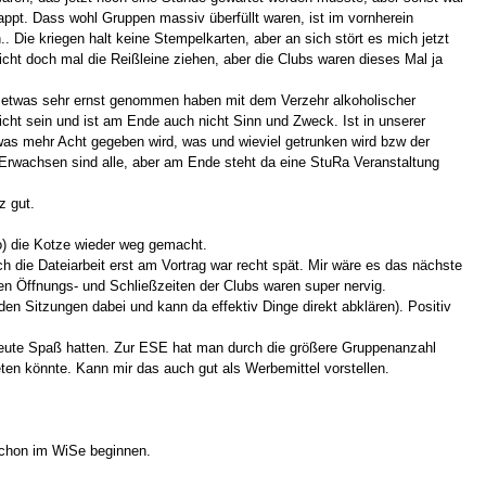
ppt. Dass wohl Gruppen massiv überfüllt waren, ist im vornherein
Die kriegen halt keine Stempelkarten, aber an sich stört es mich jetzt
icht doch mal die Reißleine ziehen, aber die Clubs waren dieses Mal ja
es etwas sehr ernst genommen haben mit dem Verzehr alkoholischer
ht sein und ist am Ende auch nicht Sinn und Zweck. Ist in unserer
was mehr Acht gegeben wird, was und wieviel getrunken wird bzw der
 Erwachsen sind alle, aber am Ende steht da eine StuRa Veranstaltung
z gut.
o) die Kotze wieder weg gemacht.
h die Dateiarbeit erst am Vortrag war recht spät. Mir wäre es das nächste
hen Öffnungs- und Schließzeiten der Clubs waren super nervig.
en Sitzungen dabei und kann da effektiv Dinge direkt abklären). Positiv
Leute Spaß hatten. Zur ESE hat man durch die größere Gruppenanzahl
ten könnte. Kann mir das auch gut als Werbemittel vorstellen.
schon im WiSe beginnen.