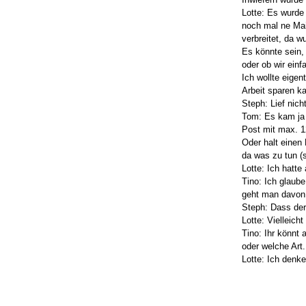
Lotte: Es wurde
noch mal ne Mai
verbreitet, da w
Es könnte sein,
oder ob wir einf
Ich wollte eigen
Arbeit sparen k
Steph: Lief nich
Tom: Es kam ja 
Post mit max. 1
Oder halt einen 
da was zu tun (
Lotte: Ich hatt
Tino: Ich glaub
geht man davon 
Steph: Dass der 
Lotte: Vielleic
Tino: Ihr könnt
oder welche Art.
Lotte: Ich denk