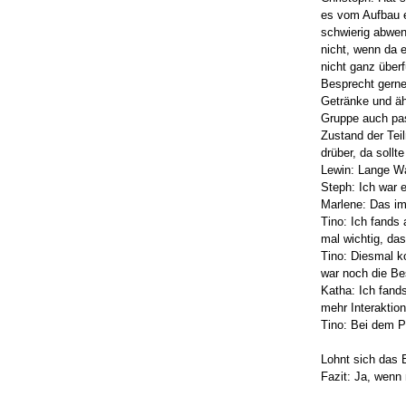
es vom Aufbau e
schwierig abwen
nicht, wenn da 
nicht ganz überf
Besprecht gerne
Getränke und äh
Gruppe auch pas
Zustand der Tei
drüber, da sollt
Lewin: Lange Wa
Steph: Ich war e
Marlene: Das im
Tino: Ich fands
mal wichtig, da
Tino: Diesmal k
war noch die Be
Katha: Ich fand
mehr Interaktio
Tino: Bei dem Pu
Lohnt sich das
Fazit: Ja, wen