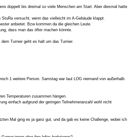
tens doppelt bis dreimal so viele Menschen am Start. Aber diesmal hatte
m StuRa versucht, wenn das vielleicht im A-Gebäude klappt.
ester anbietet. Bzw kommen da die gleichen Leute.
kung, dass man das öfter machen könnte.
dem Turnier geht es halt um das Turnier.
r noch 1 weitere Person. Samstag war laut LOG niemand von außerhalb
meren Temperaturen zusammen hängen.
rung einfach aufgrund der geringen Teilnehmeranzahl wohl nicht
zten Mal ging es ja ganz gut, und da gab es keine Challenge, wobei ich
 Gamer:innen eher ihre Infos herkriegen?