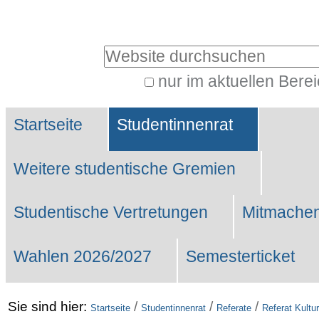
Benutzerspezifische
Werkzeuge
Website durchsuchen
nur im aktuellen Bere
Erweiterte
Sektionen
Suche…
Startseite
Studentinnenrat
Weitere studentische Gremien
Studentische Vertretungen
Mitmachen
Wahlen 2026/2027
Semesterticket
Sie sind hier:
/
/
/
Startseite
Studentinnenrat
Referate
Referat Kultur