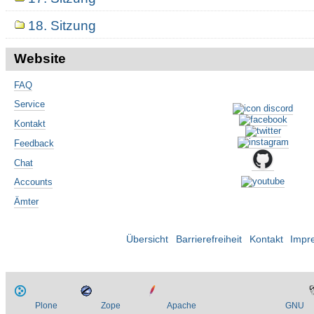
18. Sitzung
Website
FAQ
Service
Kontakt
Feedback
Chat
Accounts
Ämter
Übersicht
Barrierefreiheit
Kontakt
Impr
Plone
Zope
Apache
GNU