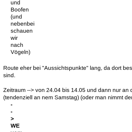
und
Boofen
(und
nebenbei
schauen
wir
nach
Vögeln)
Route eher bei "Aussichtspunkte" lang, da dort be
sind.
Zeitraum --> von 24.04 bis 14.05 und dann nur 
(tendenziell an nem Samstag) (oder man nimmt den
-
-
>
WE