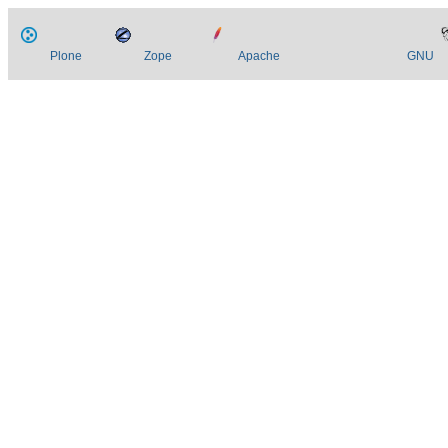
Plone
Zope
Apache
GNU