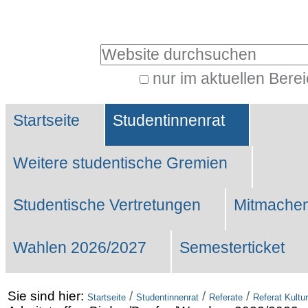
Benutzerspezifische
Werkzeuge
Website durchsuchen
nur im aktuellen Bere
Erweiterte
Sektionen
Suche…
Startseite
Studentinnenrat
Weitere studentische Gremien
Studentische Vertretungen
Mitmachen
Wahlen 2026/2027
Semesterticket
Sie sind hier:
/
/
/
Startseite
Studentinnenrat
Referate
Referat Kultur