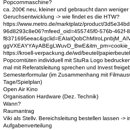
Popcornmaschine?
ca. 200€ neu, kleiner und gebraucht dann weniger
Geruchsentwicklung -> wie findet es die HTW?
https://www.metro.de/marktplatz/product/3d5e34bd
96d8293c8e06?mfeed_oid=455745f0-576b-462f-8
f8371695eeac&gclid=EAIaIQobChMIroLpnbjM_AI
ggVXEAYYAyABEgLWuvD_BwE&itm_pm=cookie_co
https://kroell-verpackung.de/wd/beutel/papierbeute
Popcorntüten individuell mit StuRa Logo bedrucke
mal mit Referatsleitung sprechen und Invest freig
Semesterformular (im Zusammenhang mit Filmaus
Tage/Spielplan)
Open Air Kino
Organisation Hardware (Dez. Technik)
Wann?
Raumantrag
Viki als Stellv. Bereichsleitung bestellen lassen -> 
Aufgabenverteilung