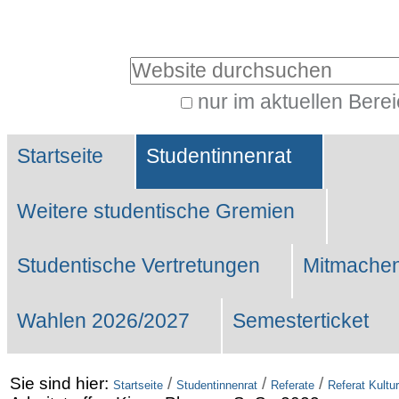
Benutzerspezifische
Werkzeuge
Website durchsuchen
nur im aktuellen Bere
Erweiterte
Sektionen
Suche…
Startseite
Studentinnenrat
Weitere studentische Gremien
Studentische Vertretungen
Mitmachen
Wahlen 2026/2027
Semesterticket
Sie sind hier:
/
/
/
Startseite
Studentinnenrat
Referate
Referat Kultur