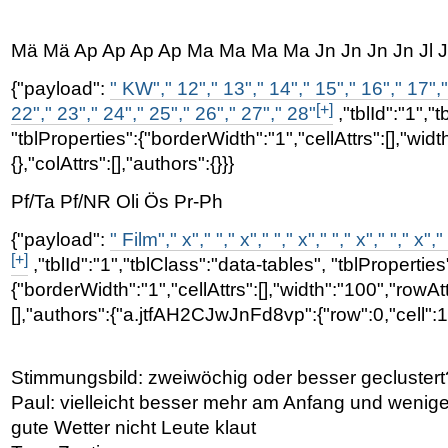
Mä Mä Ap Ap Ap Ap Ma Ma Ma Ma Jn Jn Jn Jn Jl Jl
{"payload":
" KW"," 12"," 13"," 14"," 15"," 16"," 17","
[+]
22"," 23"," 24"," 25"," 26"," 27"," 28"
,"tblId":"1","
"tblProperties":{"borderWidth":"1","cellAttrs":[],"widt
{},"colAttrs":[],"authors":{}}}
Pf/Ta Pf/NR Oli Ös Pr-Ph
{"payload":
" Film"," x"," "," x"," "," x"," "," x"," "," x"," 
[+]
,"tblId":"1","tblClass":"data-tables", "tblProperties
{"borderWidth":"1","cellAttrs":[],"width":"100","rowAttr
[],"authors":{"a.jtfAH2CJwJnFd8vp":{"row":0,"cell":1
Stimmungsbild: zweiwöchig oder besser geclustert
Paul: vielleicht besser mehr am Anfang und wenige
gute Wetter nicht Leute klaut