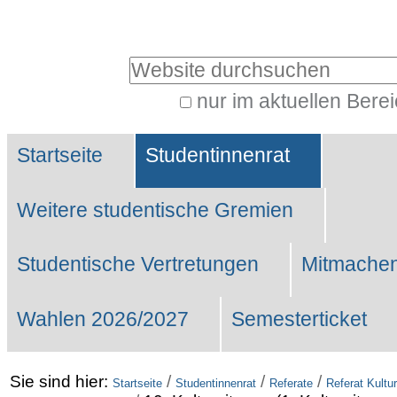
Benutzerspezifische
Werkzeuge
Website durchsuchen
nur im aktuellen Bere
Erweiterte
Sektionen
Suche…
Startseite
Studentinnenrat
Weitere studentische Gremien
Studentische Vertretungen
Mitmachen
Wahlen 2026/2027
Semesterticket
Sie sind hier:
/
/
/
Startseite
Studentinnenrat
Referate
Referat Kultur