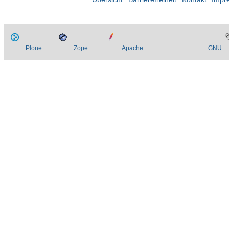
Plone
Zope
Apache
GNU