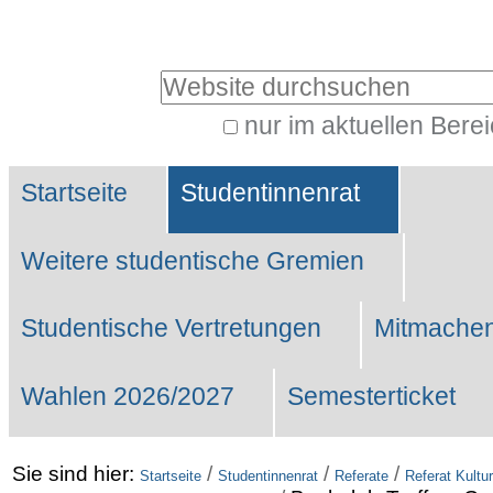
Benutzerspezifische
Werkzeuge
Website durchsuchen
nur im aktuellen Bere
Erweiterte
Sektionen
Suche…
Startseite
Studentinnenrat
Weitere studentische Gremien
Studentische Vertretungen
Mitmachen
Wahlen 2026/2027
Semesterticket
Sie sind hier:
/
/
/
Startseite
Studentinnenrat
Referate
Referat Kultur