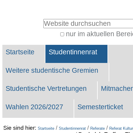
Benutzerspezifische
Werkzeuge
Website durchsuchen
nur im aktuellen Bere
Erweiterte
Sektionen
Suche…
Startseite
Studentinnenrat
Weitere studentische Gremien
Studentische Vertretungen
Mitmachen
Wahlen 2026/2027
Semesterticket
Sie sind hier:
/
/
/
Startseite
Studentinnenrat
Referate
Referat Kultur